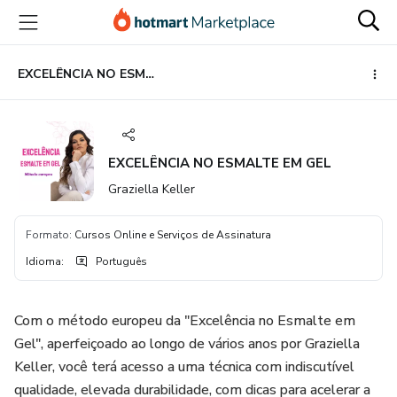
Ir
Ir
Ir
para
para
para
o
o
o
conteúdo
pagamento
rodapé
EXCELÊNCIA NO ESMALTE EM GEL
principal
EXCELÊNCIA NO ESMALTE EM GEL
Graziella Keller
Formato
:
Cursos Online e Serviços de Assinatura
Idioma
:
Português
Com o método europeu da "Excelência no Esmalte em
Gel", aperfeiçoado ao longo de vários anos por Graziella
Keller, você terá acesso a uma técnica com indiscutível
qualidade, elevada durabilidade, com dicas para acelerar a