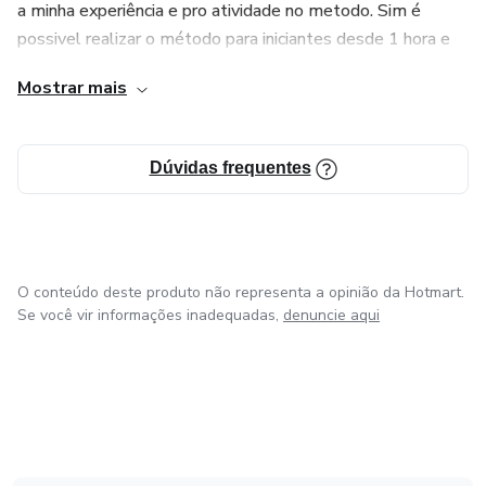
a minha experiência e pro atividade no metodo. Sim é
possivel realizar o método para iniciantes desde 1 hora e
chegar aos 40 minutos com perfeição e dedicação e
Mostrar mais
sucesso.
Hobby de Graziella keller viajar e cuidar dos meus filhos.
Dúvidas frequentes
O conteúdo deste produto não representa a opinião da Hotmart.
Se você vir informações inadequadas,
denuncie aqui