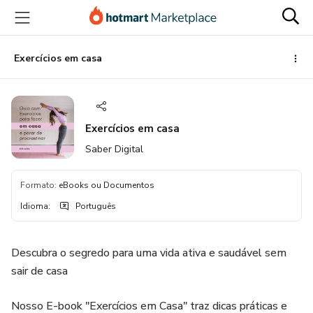
Ir
Ir
Ir
para
para
para
o
o
o
conteúdo
pagamento
rodapé
Exercícios em casa
principal
Exercícios em casa
Saber Digital
Formato
:
eBooks ou Documentos
Idioma
:
Português
Descubra o segredo para uma vida ativa e saudável sem
sair de casa
Nosso E-book "Exercícios em Casa" traz dicas práticas e