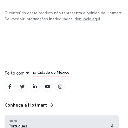
O conteúdo deste produto não representa a opinião da Hotmart.
Se você vir informações inadequadas,
denuncie aqui
em Bogotá
em Amsterdam
em Madrid
na Cidade do México
Feito com
❤
em Belo Horizonte
Conheça a Hotmart
Idioma
Português