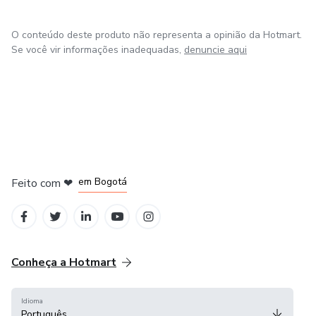
O conteúdo deste produto não representa a opinião da Hotmart.
Se você vir informações inadequadas,
denuncie aqui
em Amsterdam
em Madrid
em Bogotá
Feito com
❤
em Belo Horizonte
na Cidade do México
Conheça a Hotmart
Idioma
Português