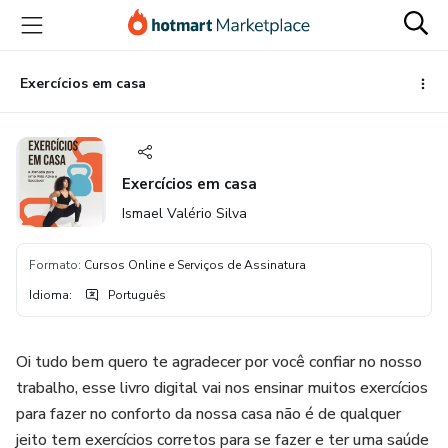
Ir
Ir
Ir
para
para
para
o
o
o
conteúdo
pagamento
rodapé
Exercícios em casa
principal
Exercícios em casa
Ismael Valério Silva
Formato
:
Cursos Online e Serviços de Assinatura
Idioma
:
Português
Oi tudo bem quero te agradecer por você confiar no nosso
trabalho, esse livro digital vai nos ensinar muitos exercícios
para fazer no conforto da nossa casa não é de qualquer
jeito tem exercícios corretos para se fazer e ter uma saúde