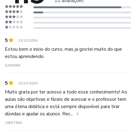
10 avaliações
gastronomia. Sua abordagem prática e acessível tem
inspirado chefs profissionais, cozinheiros amadores e
entusiastas da culinária a explorarem novos horizontes em
suas cozinhas, incorporando ingredientes locais e sazonais
em suas criações.
5
11/11/2024
Estou bem o inicio do curso, mas ja gostei muito do que
O Chef Fernando Jardim também é reconhecido por seu
estou aprendendo.
compromisso com a sustentabilidade e responsabilidade
SANDRA
social em sua prática culinária. Ele colabora com produtores
locais, apoiando a agricultura familiar e promovendo
5
práticas agrícolas sustentáveis. Além disso, seu
11/11/2024
envolvimento em projetos sociais, como o incentivo à
Muito grata por ter acesso a todo esse conhecimento! As
aulas são objetivas e fáceis de acessar e o professor tem
educação alimentar em comunidades carentes, demonstra
uma ótima didática e está sempre disponível para tirar
seu comprometimento em usar a gastronomia como uma
dúvidas e ajudar os alunos. Rec...
ferramenta para o bem-estar social e ambiental.
CRISTINA
Chef no Mangará Gastronomia Criativa em Viamão no Rio