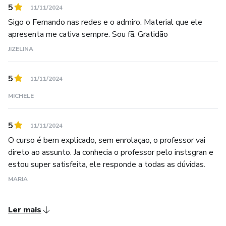
Grande do Sul
5
11/11/2024
Sigo o Fernando nas redes e o admiro. Material que ele
Chef no Kru Food Medicine em Maputo no Moçambique
apresenta me cativa sempre. Sou fã. Gratidão
JIZELINA
Professor na Faculdade INNAP
5
11/11/2024
MICHELE
5
11/11/2024
O curso é bem explicado, sem enrolaçao, o professor vai
direto ao assunto. Ja conhecia o professor pelo instsgran e
estou super satisfeita, ele responde a todas as dúvidas.
MARIA
Ler mais