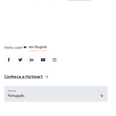
em Amsterdam
em Madrid
em Bogotá
Feito com
❤
em Belo Horizonte
na Cidade do México
Conheça a Hotmart
Idioma
Português