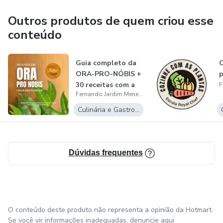
Outros produtos de quem criou esse
conteúdo
Guia completo da
C
ORA-PRO-NÓBIS +
p
30 receitas com a
Fernando Jardim Menegassi
planta
Culinária e Gastronomia
Dúvidas frequentes
O conteúdo deste produto não representa a opinião da Hotmart.
Se você vir informações inadequadas,
denuncie aqui