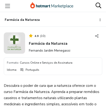
Ir
Ir
Ir
para
para
para
o
o
o
conteúdo
pagamento
rodapé
Farmácia da Natureza
principal
4.9
(
10
)
Farmácia da Natureza
Fernando Jardim Menegassi
Formato
:
Cursos Online e Serviços de Assinatura
Idioma
:
Português
Descubra o poder de cura que a natureza oferece com o
curso Farmácia da Natureza. Aprenda a preparar remédios
caseiros e tratamentos naturais utilizando plantas
medicinais e ingredientes simples, acessíveis em todo o