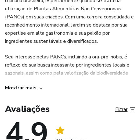
culinária brasileira, especialmente quando se trata da
utilização de Plantas Alimentícias Não Convencionais
(PANCs) em suas criações. Com uma carreira consolidada e
reconhecimento internacional, Jardim se destaca por sua
expertise em alta gastronomia e sua paixão por
ingredientes sustentáveis e diversificados.
Seu interesse pelas PANCs, incluindo a ora-pro-nobis, é
reflexo de sua busca incessante por ingredientes locais e
sazonais, assim como pela valorização da biodiversidade
brasileira em sua culinária. O Chef tem se dedicado não
Mostrar mais
apenas a explorar os sabores e nutrientes dessas plantas,
mas também a educar e conscientizar o público sobre suas
propriedades e potenciais culinários.
Avaliações
Filtrar
4.9
Além de sua atuação como chef, Fernando Jardim é um
educador dedicado, ministrando aulas, workshops e
palestras em todo o país sobre a utilização de PANCs na