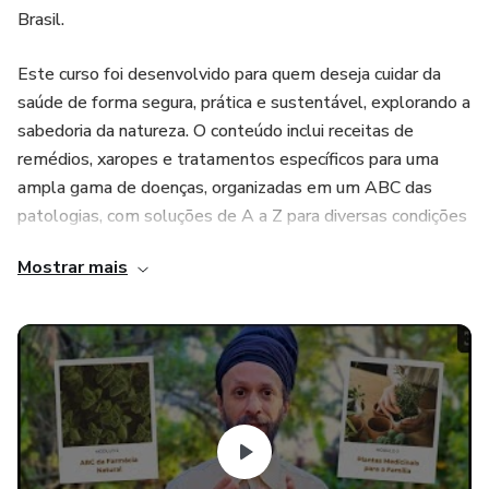
Brasil.
Este curso foi desenvolvido para quem deseja cuidar da
saúde de forma segura, prática e sustentável, explorando a
sabedoria da natureza. O conteúdo inclui receitas de
remédios, xaropes e tratamentos específicos para uma
ampla gama de doenças, organizadas em um ABC das
patologias, com soluções de A a Z para diversas condições
de saúde.
Mostrar mais
Você terá acesso a:
- Receitas práticas** de remédios naturais com plantas.
- Aulas sobre 48 plantas medicinais** comuns no Brasil,
com detalhes sobre seus usos e as doenças que elas
tratam.