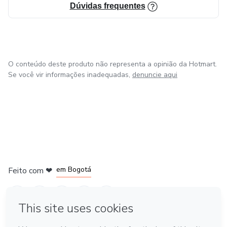
Dúvidas frequentes
O conteúdo deste produto não representa a opinião da Hotmart.
Se você vir informações inadequadas,
denuncie aqui
em Amsterdam
em Madrid
em Bogotá
Feito com
❤
em Belo Horizonte
na Cidade do México