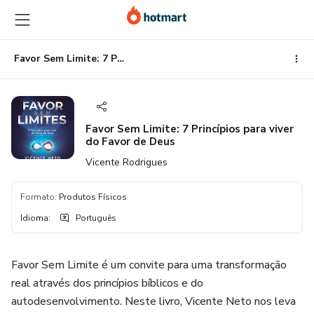
Ir
Ir
Ir
para
para
para
o
o
o
conteúdo
pagamento
rodapé
Favor Sem Limite: 7 Princípios para viver do Favor de Deus
principal
Favor Sem Limite: 7 Princípios para viver
do Favor de Deus
Vicente Rodrigues
Formato
:
Produtos Físicos
Idioma
:
Português
Favor Sem Limite é um convite para uma transformação
real através dos princípios bíblicos e do
autodesenvolvimento. Neste livro, Vicente Neto nos leva