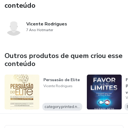
conteúdo
Vicente Rodrigues
7 Ano Hotmarter
Outros produtos de quem criou esse
conteúdo
Persuasão de Elite
F
P
Vicente Rodrigues
v
V
category.printed.name