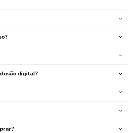
so?
clusão digital?
mprar?