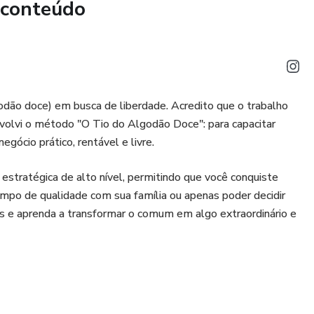
 conteúdo
ara quem deseja vender algodão doce em comércios e
treinamento conta com suporte e acompanhamento, para
rendeu.
odão doce) em busca de liberdade. Acredito que o trabalho
senvolvi o método "O Tio do Algodão Doce": para capacitar
gócio prático, rentável e livre.
WhatsApp, para tirar dúvidas, trocar experiências e aprender
 estratégica de alto nível, permitindo que você conquiste
empo de qualidade com sua família ou apenas poder decidir
hatsApp, onde você pode falar diretamente para receber
os e aprenda a transformar o comum em algo extraordinário e
precisar.