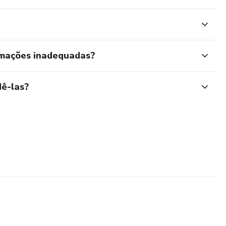
rmações inadequadas?
ê-las?