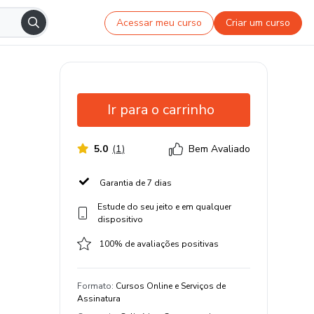
Acessar meu curso
Criar um curso
Ir para o carrinho
5.0
(
1
)
Bem Avaliado
Garantia de 7 dias
Estude do seu jeito e em qualquer
dispositivo
100% de avaliações positivas
Formato
:
Cursos Online e Serviços de
Assinatura