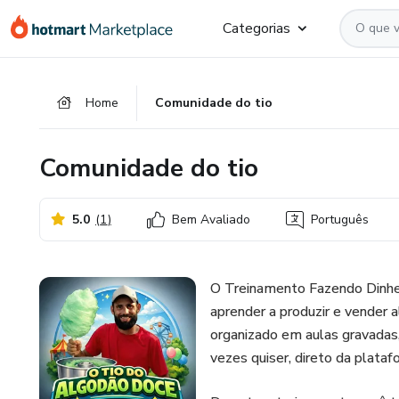
Ir
Ir
Ir
Categorias
para
para
para
o
o
o
conteúdo
pagamento
rodapé
Home
Comunidade do tio
principal
Comunidade do tio
5.0
(
1
)
Bem Avaliado
Português
O Treinamento Fazendo Dinhe
aprender a produzir e vender 
organizado em aulas gravadas,
vezes quiser, direto da plataf