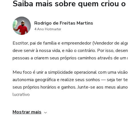
Saiba mais sobre quem criou o
Tabela nutricional pronta, p
estabelecimentos.
Rodrigo de Freitas Martins
Além das aulas gravadas, o 
4 Ano Hotmarter
ajudar você a aplicar o que ap
Escritor, pai de família e empreendedor (Vendedor de alg
Você terá:
deve servir à nossa vida, e não o contrário. Por isso, de
pessoas a criarem seus próprios caminhos através de um ne
Grupo exclusivo de alunos no 
junto com outros alunos.
Meu foco é unir a simplicidade operacional com uma visão
autonomia geográfica e realize seus sonhos — seja ter t
Suporte personalizado pelo W
seus próprios horários e ganhos. Junte-se aos meus alun
orientação e ajuda sempre que 
lucrativo
Mostrar mais