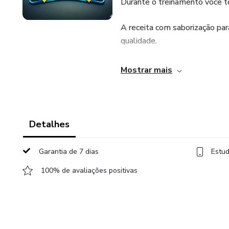
Durante o treinamento você te
A receita com saborização pa
qualidade.
Manejo correto da máquina, e
Mostrar mais
Técnicas para ensacar algodão 
Como fazer algodão doce no p
Detalhes
Montagem de árvores e arcos 
Garantia de 7 dias
Estud
Tabela de precificação e um apl
100% de avaliações positivas
preço correto para ter lucro.
Estratégias de como usar o In