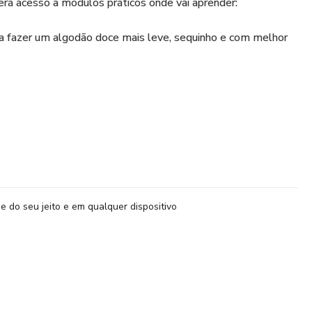
rá acesso a módulos práticos onde vai aprender:
ra fazer um algodão doce mais leve, sequinho e com melhor
ntendendo como usar e evitar erros comuns.
doce de forma fácil e rápida.
ote, uma forma diferente de apresentação e venda.
de algodão doce para festas e eventos.
e do seu jeito e em qualquer dispositivo
icativo para instalar no celular, que ajuda você a calcular o
stagram para conseguir clientes e vender mais.