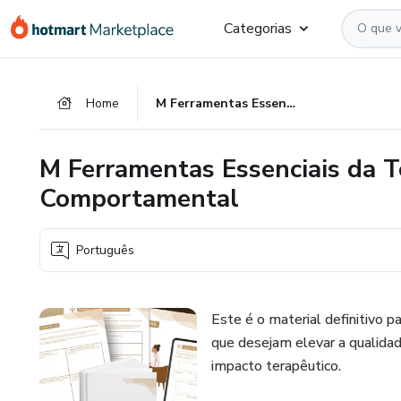
Ir
Ir
Ir
Categorias
para
para
para
o
o
o
conteúdo
pagamento
rodapé
Home
M Ferramentas Essenciais da Terapia Cognitivo-Comportamental
principal
M Ferramentas Essenciais da T
Comportamental
Português
Este é o material definitivo p
que desejam elevar a qualida
impacto terapêutico.