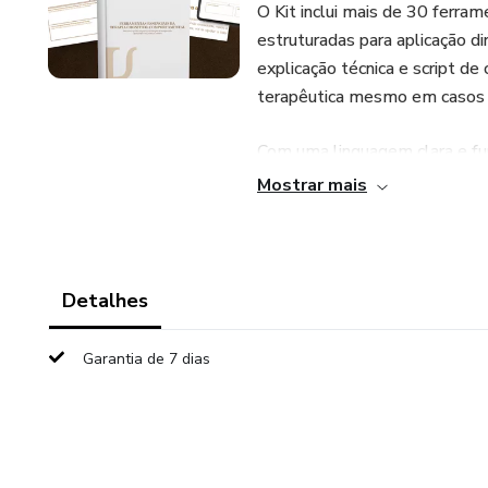
O Kit inclui mais de 30 ferr
estruturadas para aplicação 
explicação técnica e script de
terapêutica mesmo em casos
Com uma linguagem clara e fu
Mostrar mais
- Recursos que facilitam o e
- Formulários interativos, pro
Detalhes
- Apoio na reestruturação cogn
disfuncionais e muito mais
Garantia de 7 dias
- Ferramentas adaptáveis para
- Organização visual pensada pa