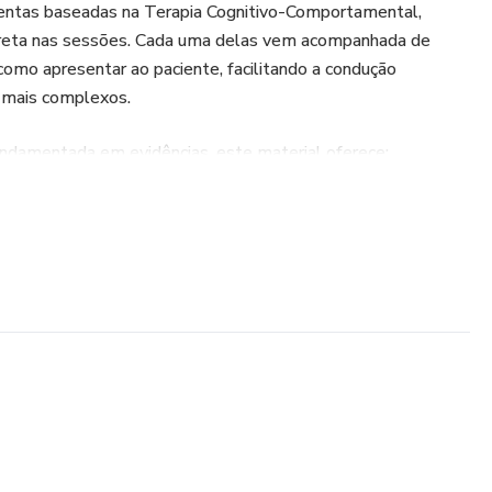
amentas baseadas na Terapia Cognitivo-Comportamental,
direta nas sessões. Cada uma delas vem acompanhada de
 como apresentar ao paciente, facilitando a condução
 mais complexos.
ndamentada em evidências, este material oferece:
ngajamento e a compreensão dos pacientes
ntos para imprimir ou usar digitalmente
itiva, psicoeducação, identificação de padrões, crenças
 diferentes perfis e queixas
ra o dia a dia clínico