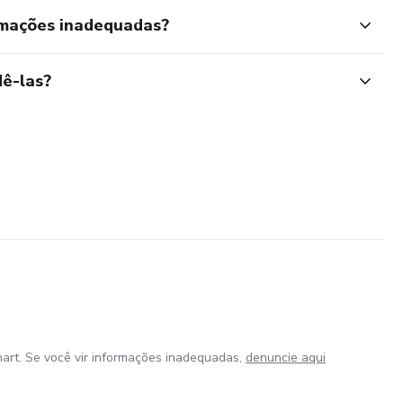
rmações inadequadas?
ê-las?
art. Se você vir informações inadequadas,
denuncie aqui