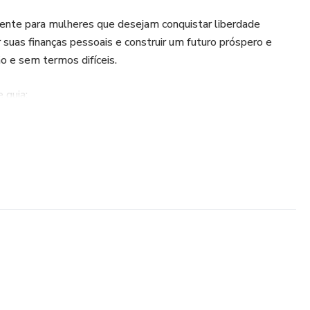
lmente para mulheres que desejam conquistar liberdade
ar suas finanças pessoais e construir um futuro próspero e
o e sem termos difíceis.
 guia:
om o dinheiro e transformar sua mentalidade financeira
 suas finanças pessoais e sair do descontrole
nteligente que fazem diferença no dia a dia
nvestir mesmo começando do zero
e criar uma reserva de segurança
alidade de prosperidade e independência