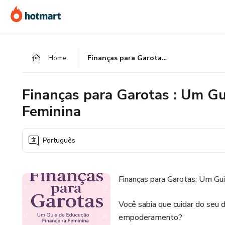
Ir
Ir
Ir
para
para
para
o
o
o
conteúdo
pagamento
rodapé
Home
Finanças para Garotas : Um Guia de Educação Financeira Feminina
principal
Finanças para Garotas : Um Gu
Feminina
Português
Finanças para Garotas: Um Gui
Você sabia que cuidar do seu 
empoderamento?