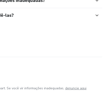
rmações inadequadas?
ê-las?
art. Se você vir informações inadequadas,
denuncie aqui