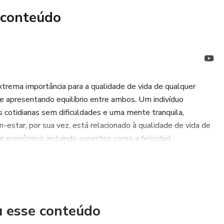
 conteúdo
te? Porque foi pensado por mulheres e para mulheres — com
e inspiradora. Aqui, o dinheiro deixa de ser um tabu e se
de liberdade, autoconfiança e realização.
der a administrar melhor o próprio dinheiro, busca
nomia, deseja se sentir mais segura para tomar decisões
ma importância para a qualidade de vida de qualquer
e apresentando equilíbrio entre ambos. Um indivíduo
s cotidianas sem dificuldades e uma mente tranquila,
 à liberdade financeira! Descubra como pequenas mudanças
estar, por sua vez, está relacionado à qualidade de vida de
os e transforme sua relação com o dinheiro com leveza,
 econômico, incluindo aspectos como a felicidad...
u esse conteúdo