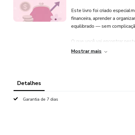
Este livro foi criado especia
financeira, aprender a organiz
equilibrado — sem complicaçã
O que você vai encontrar neste
Mostrar mais
- Como entender sua relação c
- Passo a passo para organizar
Detalhes
- Dicas práticas de economia i
Garantia de 7 dias
- Estratégias simples para i
- Como lidar com imprevistos 
- Como desenvolver uma ment