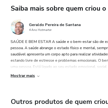
Saiba mais sobre quem criou o
Por que este livro é diferen
uma linguagem leve, acessível 
transforma em uma ferramenta 
Geraldo Pereira de Santana
4 Ano Hotmarter
Ideal para você que quer apren
estabilidade financeira e auto
SAÚDE E BEM ESTAR A saúde e o bem-estar são de extre
sobre o futuro.
pessoa. A saúde abrange o estado físico e mental, sempr
saudável apresenta um corpo apto para realizar atividade
Comece hoje sua jornada rumo
estando livre de estresse e problemas emocionais. O bem-
podem gerar grandes resultad
uma pessoa. Está ligado ao seu estado emocional, social e
propósito e poder feminino.
Mostrar mais
Outros produtos de quem crio