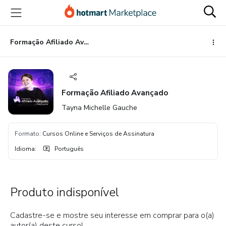
Ir
Ir
Ir
para
para
para
o
o
o
conteúdo
pagamento
rodapé
Formação Afiliado Avançado
principal
Formação Afiliado Avançado
Tayna Michelle Gauche
Formato
:
Cursos Online e Serviços de Assinatura
Idioma
:
Português
Produto indisponível
Cadastre-se e mostre seu interesse em comprar para o(a)
autor(a) deste curso!