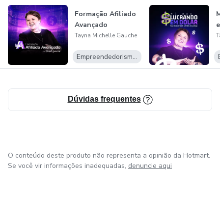
Formação Afiliado
Avançado
e
Tayna Michelle Gauche
T
Empreendedorismo Digital
Dúvidas frequentes
O conteúdo deste produto não representa a opinião da Hotmart.
Se você vir informações inadequadas,
denuncie aqui