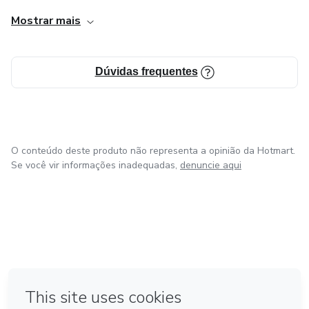
Mostrar mais
Dúvidas frequentes
O conteúdo deste produto não representa a opinião da Hotmart.
Se você vir informações inadequadas,
denuncie aqui
em Bogotá
em Amsterdam
em Madrid
na Cidade do México
Feito com
❤