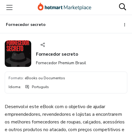
Ir
Ir
Ir
para
para
para
o
o
o
conteúdo
pagamento
rodapé
Fornecedor secreto
principal
Fornecedor secreto
Fornecedor Premium Brasil
Formato
:
eBooks ou Documentos
Idioma
:
Português
Desenvolvi este eBook com o objetivo de ajudar
empreendedores, revendedores e lojistas a encontrarem
os melhores fornecedores de roupas, calçados, acessórios
e outros produtos no atacado, com preços competitivos e