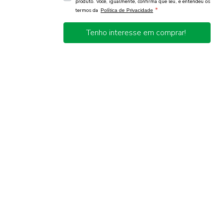
produto. Você, igualmente, confirma que leu, e entendeu os
*
termos da
Política de Privacidade
Tenho interesse em comprar!