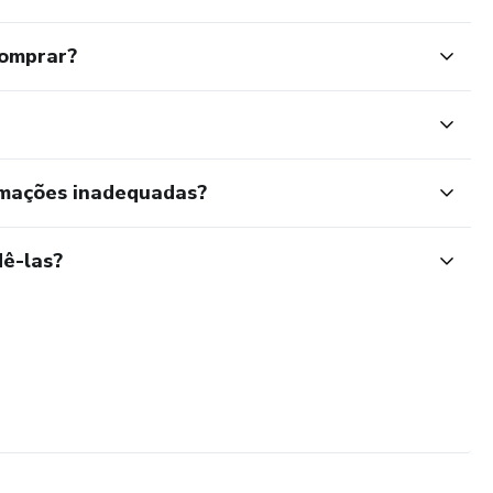
comprar?
rmações inadequadas?
ê-las?