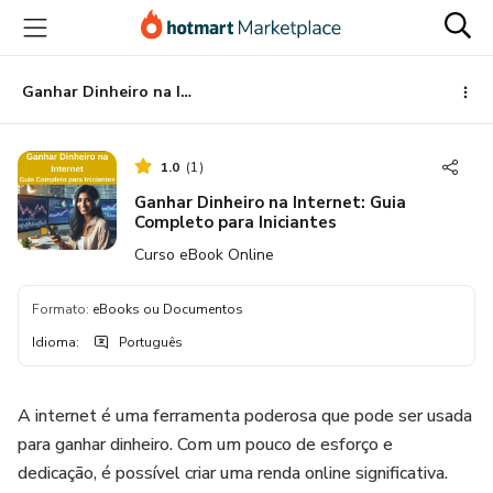
Ir
Ir
Ir
para
para
para
o
o
o
conteúdo
pagamento
rodapé
Ganhar Dinheiro na Internet: Guia Completo para Iniciantes
principal
1.0
(
1
)
Ganhar Dinheiro na Internet: Guia
Completo para Iniciantes
Curso eBook Online
Formato
:
eBooks ou Documentos
Idioma
:
Português
A internet é uma ferramenta poderosa que pode ser usada
para ganhar dinheiro. Com um pouco de esforço e
dedicação, é possível criar uma renda online significativa.