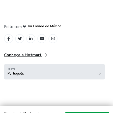
em Bogotá
em Amsterdam
em Madrid
na Cidade do México
Feito com
❤
em Belo Horizonte
Conheça a Hotmart
Idioma
Português