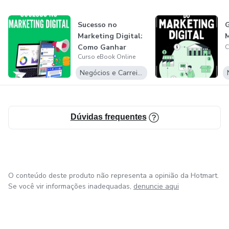
empreendedorismo, finanças, entre outros.
Sucesso no
G
Junte-se a nós e comece a transformar sua vida hoje
Marketing Digital:
M
mesmo!
Como Ganhar
C
Curso eBook Online
Dinheiro Nesse
Uni...
Negócios e Carreira
Dúvidas frequentes
O conteúdo deste produto não representa a opinião da Hotmart.
Se você vir informações inadequadas,
denuncie aqui