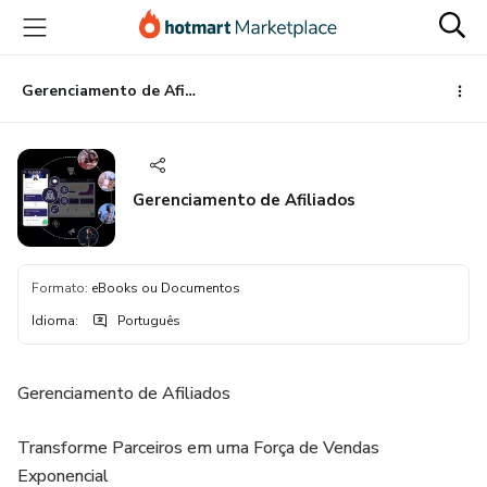
Ir
Ir
Ir
para
para
para
o
o
o
conteúdo
pagamento
rodapé
Gerenciamento de Afiliados
principal
Gerenciamento de Afiliados
Formato
:
eBooks ou Documentos
Idioma
:
Português
Gerenciamento de Afiliados
Transforme Parceiros em uma Força de Vendas
Exponencial