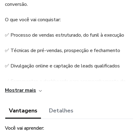
conversão.
O que você vai conquistar:
✅ Processo de vendas estruturado, do funil à execução
✅ Técnicas de pré-vendas, prospecção e fechamento
✅ Divulgação online e captação de leads qualificados
✅ Ferramentas e dashboards para acompanhamento de
KPIs
Mostrar mais
✅ Equipe de vendas alinhada, motivada e produtiva
Vantagens
Detalhes
🎁 Bônus: Ebook + 3 sessões extras online
Você vai aprender:
Duração: 12 módulos de 90 minutos online