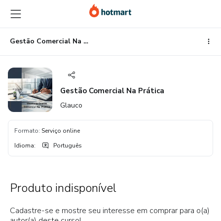
Ir
Ir
Ir
para
para
para
o
o
o
conteúdo
pagamento
rodapé
Gestão Comercial Na Prática
principal
Gestão Comercial Na Prática
Glauco
Formato
:
Serviço online
Idioma
:
Português
Produto indisponível
Cadastre-se e mostre seu interesse em comprar para o(a)
autor(a) deste curso!