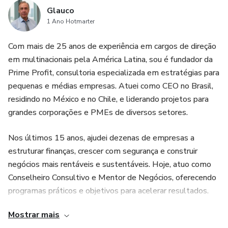
Glauco
1 Ano Hotmarter
3. Pré-Vendas e Outbound Marketing / SDR
Com mais de 25 anos de experiência em cargos de direção
4. Divulgação Online e Captação de Leads
em multinacionais pela América Latina, sou é fundador da
Prime Profit, consultoria especializada em estratégias para
5. Prospecção e Qualificação de Clientes
pequenas e médias empresas. Atuei como CEO no Brasil,
residindo no México e no Chile, e liderando projetos para
6. Negociação e Fechamento de Vendas
grandes corporações e PMEs de diversos setores.
7. Gestão de Carteira de Clientes
Nos últimos 15 anos, ajudei dezenas de empresas a
estruturar finanças, crescer com segurança e construir
8. Ferramentas e Tecnologias de Suporte
negócios mais rentáveis e sustentáveis. Hoje, atuo como
9. Métricas e Indicadores Comerciais
Conselheiro Consultivo e Mentor de Negócios, oferecendo
programas práticos e objetivos para acelerar resultados.
10. Gestão de Performance da Equipe
Mostrar mais
Minha missão é transformar gestão em vantagem