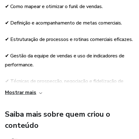
✔ Como mapear e otimizar o funil de vendas.
Sobre a Mentoria
✔ Definição e acompanhamento de metas comerciais.
Aprenda a profissionalizar toda a área comercial da sua
empresa, aplicando métodos de pré-vendas,
✔ Estruturação de processos e rotinas comerciais eficazes.
outbound/SDR, marketing digital, prospecção, negociação,
gestão de indicadores e performance.
✔ Gestão da equipe de vendas e uso de indicadores de
performance.
Ao final, você terá um processo de vendas previsível,
escalável e orientado por dados.
✔ Técnicas de prospecção, negociação e fidelização de
clientes.
Conteúdo da Mentoria
Mostrar mais
✔ Como conectar o plano comercial ao planejamento
12 Módulos Passo a Passo:
Saiba mais sobre quem criou o
estratégico da empresa.
1. Diagnóstico Comercial
conteúdo
2. Estruturação do Processo de Vendas