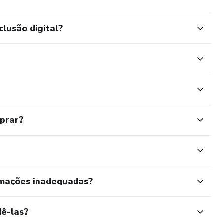
clusão digital?
mprar?
rmações inadequadas?
ê-las?