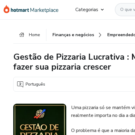
Ir
Ir
Ir
Categorias
para
para
para
o
o
o
conteúdo
pagamento
rodapé
Home
Finanças e negócios
Empreendedo
principal
Gestão de Pizzaria Lucrativa :
fazer sua pizzaria crescer
Português
Uma pizzaria só se mantém vi
realmente importa no dia a di
O problema é que a maioria da