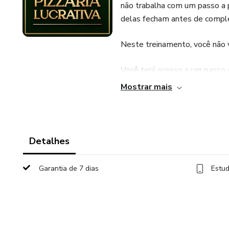
não trabalha com um passo a 
delas fecham antes de comple
Neste treinamento, você não v
Você terá acesso a um passo 
pizzarias, baseado na minha vi
Mostrar mais
Eu compartilho aqui minha exp
operação, quase 300 funcioná
na prática como organizar, con
Detalhes
Todo o conteúdo é entregue d
Garantia de 7 dias
Estud
Videoaulas explicativas
Modelos prontos