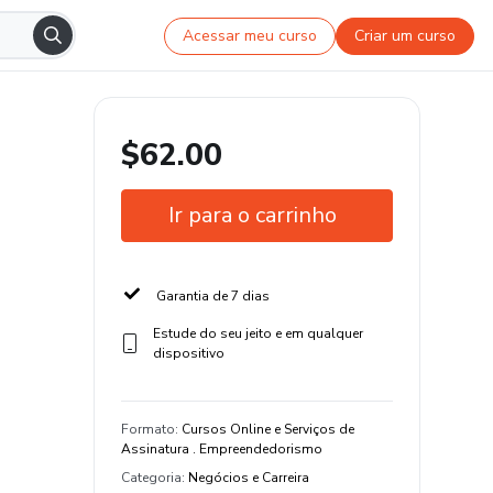
Acessar meu curso
Criar um curso
$62.00
Ir para o carrinho
Garantia de 7 dias
Estude do seu jeito e em qualquer
dispositivo
Formato
:
Cursos Online e Serviços de
Assinatura . Empreendedorismo
Categoria
:
Negócios e Carreira