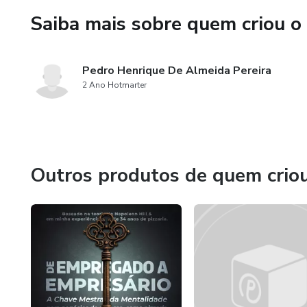
Planilhas de controle
Saiba mais sobre quem criou o
Direcionamento prático para o 
Pedro Henrique De Almeida Pereira
Tudo pensado para que você en
2 Ano Hotmarter
comuns, estruturar processos 
negócio tem — mesmo que hoje
Se você busca gestão clara, m
este conteúdo foi feito para v
Outros produtos de quem crio