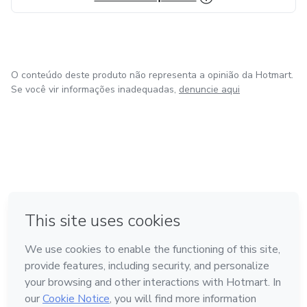
O conteúdo deste produto não representa a opinião da Hotmart.
Se você vir informações inadequadas,
denuncie aqui
em Amsterdam
em Madrid
em Bogotá
Feito com
❤
em Belo Horizonte
na Cidade do México
Conheça a Hotmart