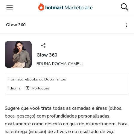
Ir
Ir
Ir
para
para
para
o
o
o
conteúdo
pagamento
rodapé
Glow 360
principal
Glow 360
BRUNA ROCHA CAMBUI
Formato
:
eBooks ou Documentos
Idioma
:
Português
Sugere que você trata todas as camadas e áreas (olhos,
boca, pescoço) com profundidades personalizadas,
exatamente como descrito no guia de milimetragem. Foca
na entrega (infusão) de ativos e no resultado de viço