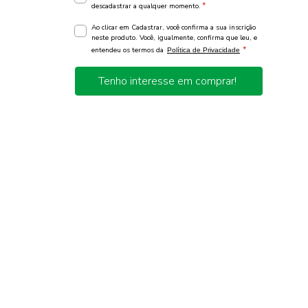
*
descadastrar a qualquer momento.
Ao clicar em Cadastrar, você confirma a sua inscrição
neste produto. Você, igualmente, confirma que leu, e
*
entendeu os termos da
Política de Privacidade
Tenho interesse em comprar!