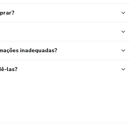
mprar?
rmações inadequadas?
ê-las?