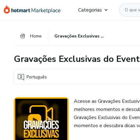
Ir
Ir
Ir
Categorias
para
para
para
o
o
o
conteúdo
pagamento
rodapé
Home
Gravações Exclusivas do Evento Segredos da Conta PJ - Replay
principal
Gravações Exclusivas do Event
Português
Acesse as Gravações Exclusiv
melhores momentos e descubra
Gravações Exclusivas do Even
momentos e descubra dicas va