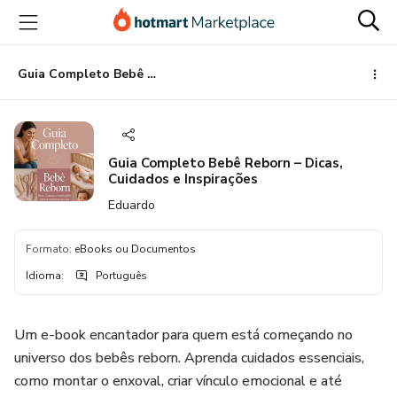
Ir
Ir
Ir
para
para
para
o
o
o
conteúdo
pagamento
rodapé
Guia Completo Bebê Reborn – Dicas, Cuidados e Inspirações
principal
Guia Completo Bebê Reborn – Dicas,
Cuidados e Inspirações
Eduardo
Formato
:
eBooks ou Documentos
Idioma
:
Português
Um e-book encantador para quem está começando no
universo dos bebês reborn. Aprenda cuidados essenciais,
como montar o enxoval, criar vínculo emocional e até