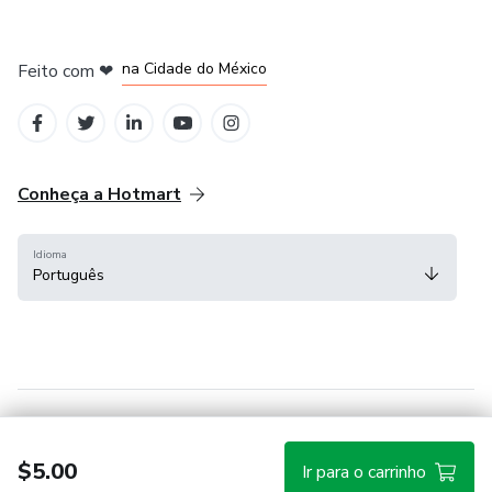
em Bogotá
em Amsterdam
em Madrid
na Cidade do México
Feito com
❤
em Belo Horizonte
Conheça a Hotmart
Idioma
Português
Central de ajuda
Termos
Privacidade
Cookies
$5.00
Ir para o carrinho