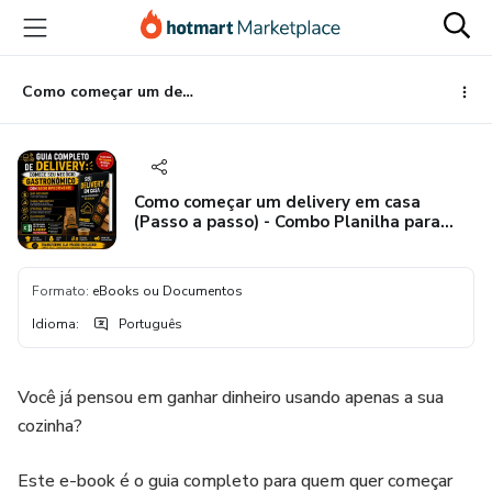
Ir
Ir
Ir
para
para
para
o
o
o
conteúdo
pagamento
rodapé
Como começar um delivery em casa (Passo a passo) - Combo Planilha para precificação.
principal
Como começar um delivery em casa
(Passo a passo) - Combo Planilha para
precificação.
Formato
:
eBooks ou Documentos
Idioma
:
Português
Você já pensou em ganhar dinheiro usando apenas a sua
cozinha?
Este e-book é o guia completo para quem quer começar