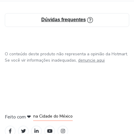
Dúvidas frequentes
O conteúdo deste produto não representa a opinião da Hotmart.
Se você vir informações inadequadas,
denuncie aqui
em Bogotá
em Amsterdam
em Madrid
na Cidade do México
Feito com
❤
em Belo Horizonte