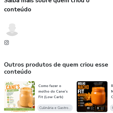
Saiba mais sobre quem criou o
conteúdo
Outros produtos de quem criou esse
conteúdo
Como fazer o
R
molho do Cane’s
N
Fit (Low Carb)
Culinária e Gastronomia