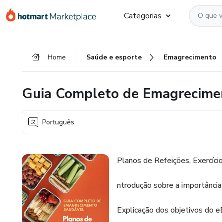
Ir
Ir
Ir
Categorias
para
para
para
o
o
o
conteúdo
pagamento
rodapé
Home
Saúde e esporte
Emagrecimento
principal
Guia Completo de Emagrecime
Português
Planos de Refeições, Exercíci
ntrodução sobre a importância 
Explicação dos objetivos do e