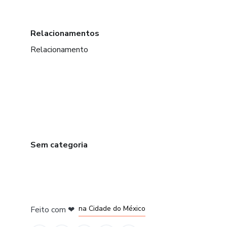
Relacionamentos
Relacionamento
Sem categoria
em Bogotá
em Amsterdam
em Madrid
na Cidade do México
Feito com
❤
em Belo Horizonte