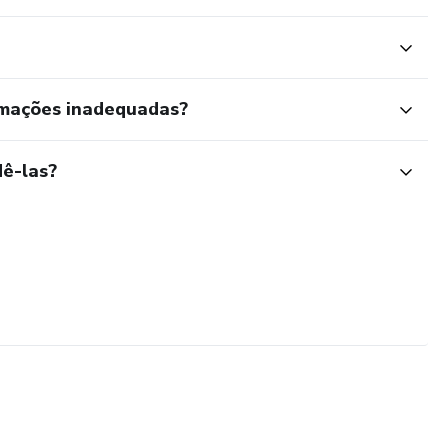
rmações inadequadas?
ê-las?