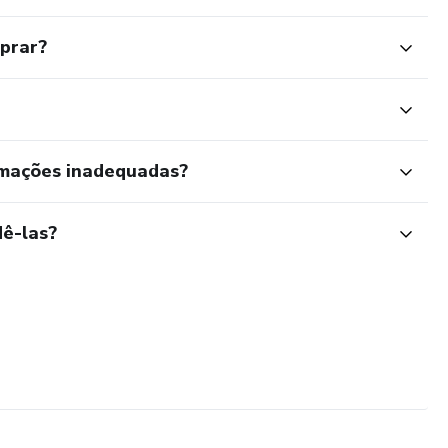
mprar?
rmações inadequadas?
ê-las?