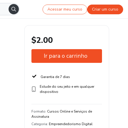
Acessar meu curso
Criar um curso
$2.00
Ir para o carrinho
Garantia de 7 dias
Estude do seu jeito e em qualquer
dispositivo
Formato
:
Cursos Online e Serviços de
Assinatura
Categoria
:
Empreendedorismo Digital