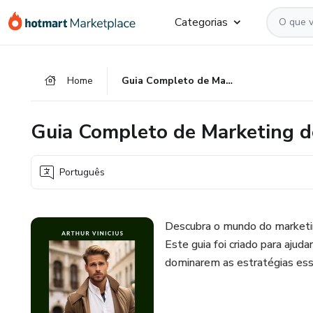
Ir
Ir
Ir
Categorias
para
para
para
o
o
o
conteúdo
pagamento
rodapé
Home
Guia Completo de Marketing de Afiliados
principal
Guia Completo de Marketing de
Português
Descubra o mundo do marketin
Este guia foi criado para ajud
dominarem as estratégias esse