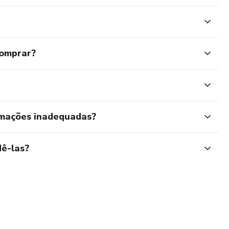
comprar?
rmações inadequadas?
ê-las?