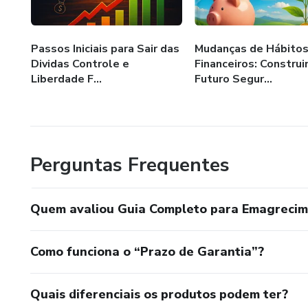
clareza, equilíbrio e inteligênci
Você aprenderá a emagrecer c
Passos Iniciais para Sair das
Mudanças de Hábito
Dividas Controle e
Financeiros: Constru
Cada capítulo foi desenvolvid
Liberdade F...
Futuro Segur...
processo e consiga manter se
🌱 Emagreça sem sofrimento. 
comida.
Perguntas Frequentes
Se o seu objetivo é mudar de 
deseja, este guia é exatament
Quem avaliou Guia Completo para Emagreci
Como funciona o “Prazo de Garantia”?
Quais diferenciais os produtos podem ter?