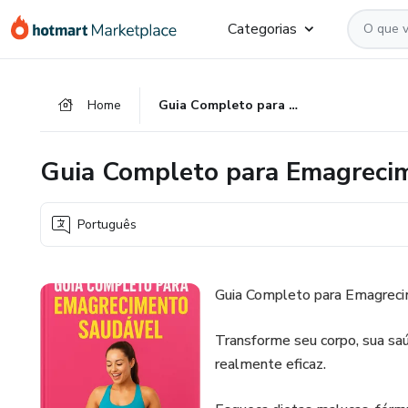
Ir
Ir
Ir
Categorias
para
para
para
o
o
o
conteúdo
pagamento
rodapé
Home
Guia Completo para Emagrecimento Saudável
principal
Guia Completo para Emagreci
Português
Guia Completo para Emagrec
Transforme seu corpo, sua sa
realmente eficaz.