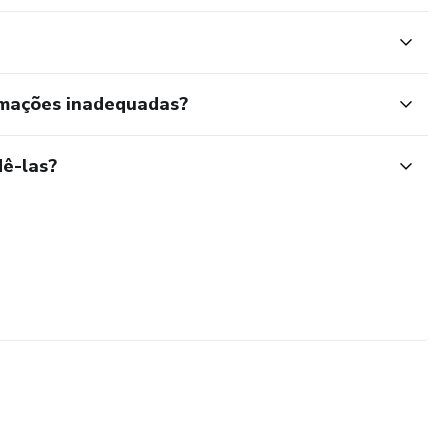
rmações inadequadas?
ê-las?