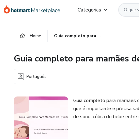
Ir
Ir
Ir
Categorias
para
para
para
o
o
o
conteúdo
pagamento
rodapé
Home
Guia completo para mamães de primeira viagem
principal
Guia completo para mamães de
Português
Guia completo para mamães de 
que é importante e precisa sa
de sono, cólica do bebe entre 