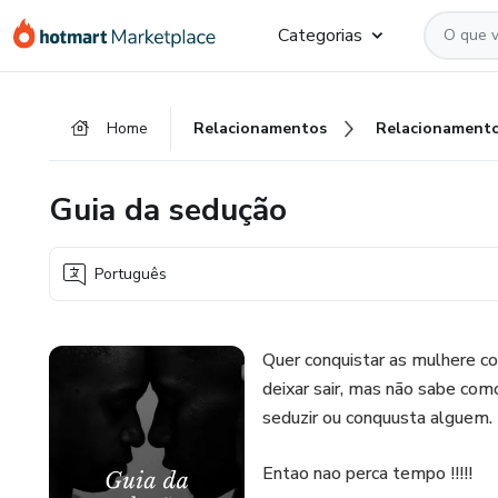
Ir
Ir
Ir
Categorias
para
para
para
o
o
o
conteúdo
pagamento
rodapé
Home
Relacionamentos
Relacionament
principal
Guia da sedução
Português
Quer conquistar as mulhere co
deixar sair, mas não sabe com
seduzir ou conquusta alguem. 
Entao nao perca tempo !!!!!