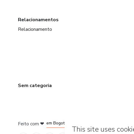
Relacionamentos
Relacionamento
Sem categoria
em Amsterdam
em Madrid
em Bogotá
Feito com
❤
em Belo Horizonte
na Cidade do México