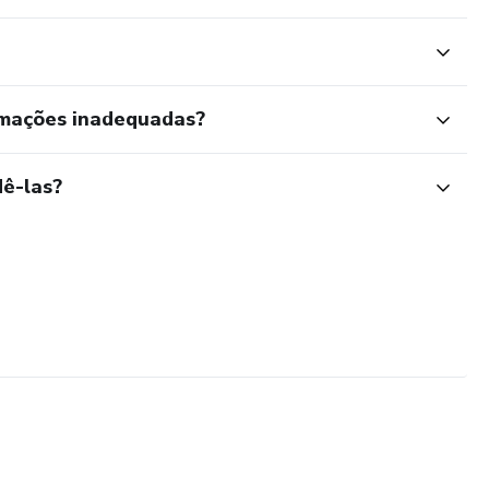
rmações inadequadas?
ê-las?