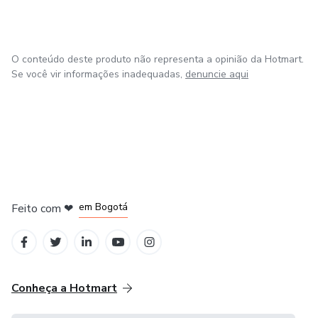
O conteúdo deste produto não representa a opinião da Hotmart.
Se você vir informações inadequadas,
denuncie aqui
em Amsterdam
em Madrid
em Bogotá
Feito com
❤
em Belo Horizonte
na Cidade do México
Conheça a Hotmart