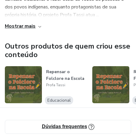
dos povos indígenas, enquanto protagonistas de sua
própria história. O projeto Profa Tassi atua ...
Mostrar mais
Outros produtos de quem criou esse
conteúdo
Repensar o
R
Folclore na Escola
F
Profa Tassi
P
Educacional
Dúvidas frequentes