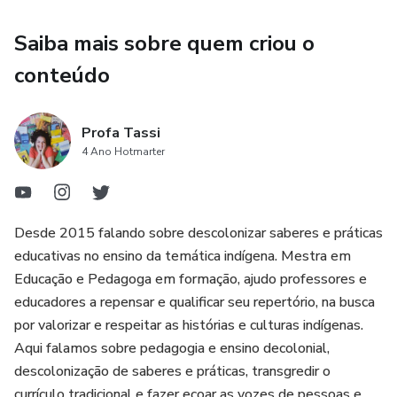
LGBTQIAPN+, Diversidade Cultural, Povo Cigano, Gênero
e Sexualidade, Carnaval, Direitos Humanos, Literatura e
Saiba mais sobre quem criou o
Saúde Mental.
conteúdo
Profa Tassi
4 Ano Hotmarter
Desde 2015 falando sobre descolonizar saberes e práticas
educativas no ensino da temática indígena. Mestra em
Educação e Pedagoga em formação, ajudo professores e
educadores a repensar e qualificar seu repertório, na busca
por valorizar e respeitar as histórias e culturas indígenas.
Aqui falamos sobre pedagogia e ensino decolonial,
descolonização de saberes e práticas, transgredir o
currículo tradicional e fazer ecoar as vozes de pessoas e