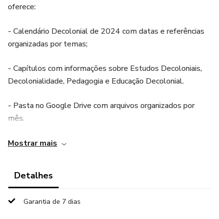
oferece:
- Calendário Decolonial de 2024 com datas e referências
organizadas por temas;
- Capítulos com informações sobre Estudos Decoloniais,
Decolonialidade, Pedagogia e Educação Decolonial.
- Pasta no Google Drive com arquivos organizados por
mês.
- Temas envolvidos na curadoria: Histórias e Culturas
Mostrar mais
Indígenas, História Afro-brasileiro, História das Pessoas
com Deficiência, Inclusão, Religiosidades, Espiritualidades,
Detalhes
Narrativas, Direito à memória, Patrimônio Histórico
Material e Imaterial, Infâncias, História do Campo, Meio
Garantia de 7 dias
Ambiente, Movimento Negro, Imigração, Orgulho