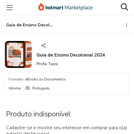
Ir
Ir
Ir
para
para
para
o
o
o
conteúdo
pagamento
rodapé
Guia de Ensino Decolonial 2024
principal
Guia de Ensino Decolonial 2024
Profa Tassi
Formato
:
eBooks ou Documentos
Idioma
:
Português
Produto indisponível
Cadastre-se e mostre seu interesse em comprar para o(a)
autor(a) deste curso!