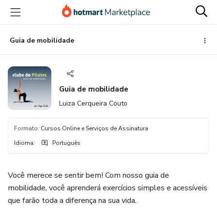
Ir
Ir
Ir
para
para
para
o
o
o
conteúdo
pagamento
rodapé
Guia de mobilidade
principal
Guia de mobilidade
Luiza Cerqueira Couto
Formato
:
Cursos Online e Serviços de Assinatura
Idioma
:
Português
Você merece se sentir bem! Com nosso guia de
mobilidade, você aprenderá exercícios simples e acessíveis
que farão toda a diferença na sua vida.