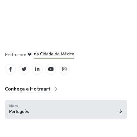
em Bogotá
em Amsterdam
em Madrid
na Cidade do México
Feito com
❤
em Belo Horizonte
Conheça a Hotmart
Idioma
Português