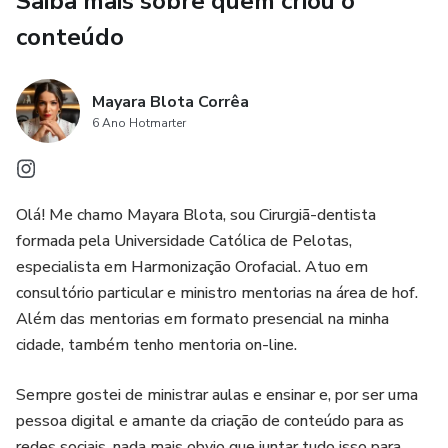
Saiba mais sobre quem criou o
conteúdo
Principais complicações e manejo
Uso seguro da hialuronidase
Mayara Blota Corrêa
6 Ano Hotmarter
O conteúdo foi elaborado com linguagem técnica acessível,
voltado tanto para profissionais que estão iniciando no
preenchimento facial quanto para aqueles que desejam
Olá! Me chamo Mayara Blota, sou Cirurgiã-dentista
revisar conceitos e aprimorar sua prática clínica.
formada pela Universidade Católica de Pelotas,
especialista em Harmonização Orofacial. Atuo em
Este e-book não substitui cursos presenciais ou
consultório particular e ministro mentorias na área de hof.
treinamentos práticos, mas funciona como um material de
Além das mentorias em formato presencial na minha
apoio completo, auxiliando na tomada de decisões, na
cidade, também tenho mentoria on-line.
prevenção de intercorrências e na busca por resultados
mais seguros e previsíveis.
Sempre gostei de ministrar aulas e ensinar e, por ser uma
pessoa digital e amante da criação de conteúdo para as
redes sociais, nada mais obvio que juntar tudo isso para