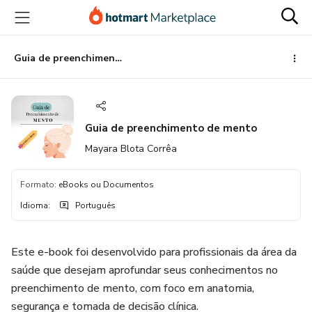
Ir
Ir
Ir
para
para
para
o
o
o
conteúdo
pagamento
rodapé
Guia de preenchimento de mento
principal
Guia de preenchimento de mento
Mayara Blota Corrêa
Formato
:
eBooks ou Documentos
Idioma
:
Português
Este e-book foi desenvolvido para profissionais da área da
saúde que desejam aprofundar seus conhecimentos no
preenchimento de mento, com foco em anatomia,
segurança e tomada de decisão clínica.