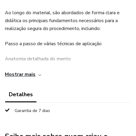
Ao longo do material, são abordados de forma clara e
didática os principais fundamentos necessários para a
realização segura do procedimento, incluindo:
Passo a passo de várias técnicas de aplicação
Anatomia detalhada do mento
Estrutura óssea, musculatura e pontos de risco
Mostrar mais
Anatomia da pele e planos anatômicos
Detalhes
Escolha do dispositivo de aplicação (cânula x agulha)
Garantia de 7 dias
Técnicas anestésicas e cuidados
Reologia e escolha do preenchedor ideal