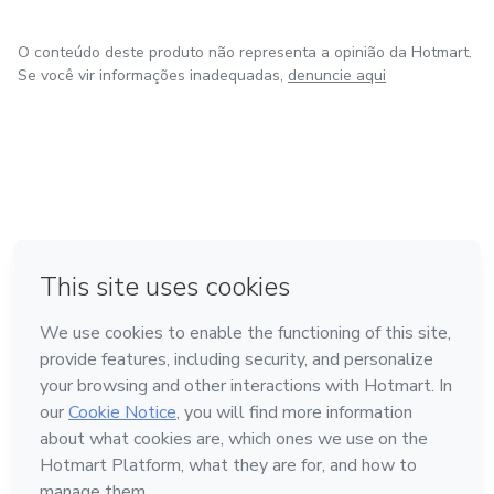
O conteúdo deste produto não representa a opinião da Hotmart.
Se você vir informações inadequadas,
denuncie aqui
em Amsterdam
em Madrid
em Bogotá
Feito com
❤
em Belo Horizonte
na Cidade do México
Conheça a Hotmart
Idioma
Português