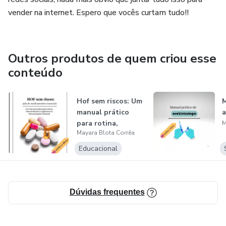
vender na internet. Espero que vocês curtam tudo!!
Outros produtos de quem criou esse
conteúdo
Hof sem riscos: Um
M
manual prático
a
para rotina,
M
Mayara Blota Corrêa
intercorrênci...
Educacional
Dúvidas frequentes