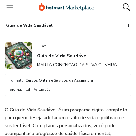
Ir
Ir
Ir
para
para
para
o
o
o
conteúdo
pagamento
rodapé
Guia de Vida Saudável
principal
Guia de Vida Saudável
MARTA CONCEICAO DA SILVA OLIVEIRA
Formato
:
Cursos Online e Serviços de Assinatura
Idioma
:
Português
O Guia de Vida Saudável é um programa digital completo
para quem deseja adotar um estilo de vida equilibrado e
sustentável. Com planos personalizados, você pode
acompanhar o progresso de saúde física e mental,