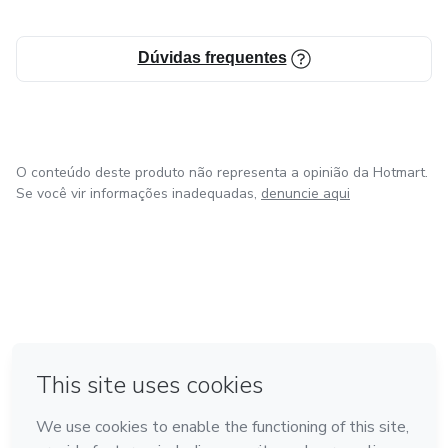
Dúvidas frequentes
O conteúdo deste produto não representa a opinião da Hotmart.
Se você vir informações inadequadas,
denuncie aqui
em Amsterdam
em Madrid
em Bogotá
Feito com
❤
em Belo Horizonte
na Cidade do México