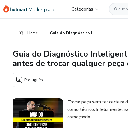
Ir
Ir
Ir
Categorias
para
para
para
o
o
o
conteúdo
pagamento
rodapé
Home
Guia do Diagnóstico Inteligente: Como identificar defeitos antes de trocar qualquer peça da Scooter Elétrica
principal
Guia do Diagnóstico Inteligent
antes de trocar qualquer peça 
Português
Trocar peça sem ter certeza d
como técnico. Infelizmente, 
começando.