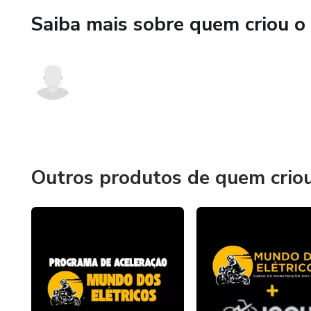
Saiba mais sobre quem criou o
E o melhor: Tudo isso dá pra
Esse conteúdo é pra você que
elétricas — com segurança, cla
Vamos nessa?
Outros produtos de quem crio