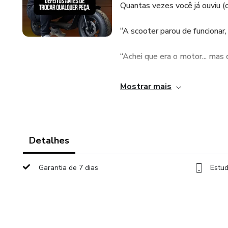
Quantas vezes você já ouviu (
“A scooter parou de funcionar, t
“Achei que era o motor... mas 
Esses erros parecem pequenos,
Mostrar mais
pra credibilidade do técnico.
Foi por isso que eu decidi faze
Detalhes
Aqui, você vai aprender como 
ferramentas certas — antes de
Garantia de 7 dias
Estud
Esse é o primeiro passo pra v
Quem acerta no diagnóstico, e
do cliente.