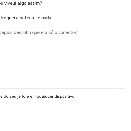
ou viveu) algo assim?
roquei a bateria... e nada.”
depois descobri que era só o conector.”
 mas custam caro. Caro pro bolso do cliente. E mais ainda
r esse material.
identificar os defeitos de verdade, com método, lógica e as
 sair trocando peça à toa.
e do seu jeito e em qualquer dispositivo
ocê se destacar no mercado.
conomiza tempo, evita dor de cabeça e ainda ganha confiança