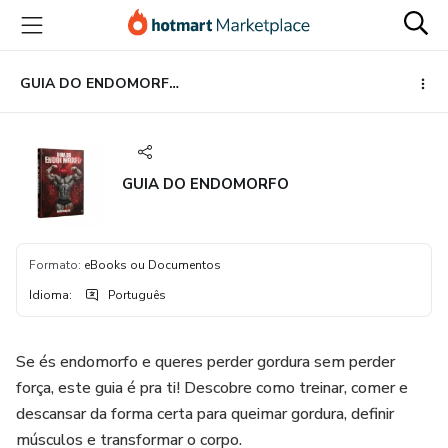
Ir
Ir
Ir
para
para
para
o
o
o
conteúdo
pagamento
rodapé
GUIA DO ENDOMORFO
principal
GUIA DO ENDOMORFO
Formato
:
eBooks ou Documentos
Idioma
:
Português
Se és endomorfo e queres perder gordura sem perder
força, este guia é pra ti! Descobre como treinar, comer e
descansar da forma certa para queimar gordura, definir
músculos e transformar o corpo.