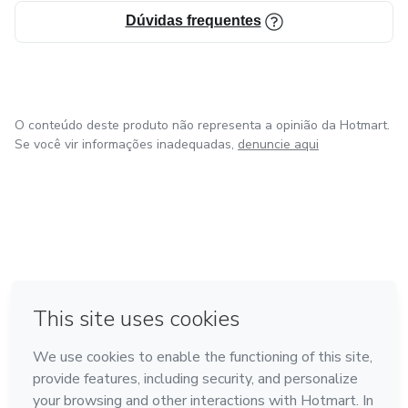
Dúvidas frequentes
O conteúdo deste produto não representa a opinião da Hotmart.
Se você vir informações inadequadas,
denuncie aqui
em Bogotá
em Amsterdam
em Madrid
na Cidade do México
Feito com
❤
em Belo Horizonte