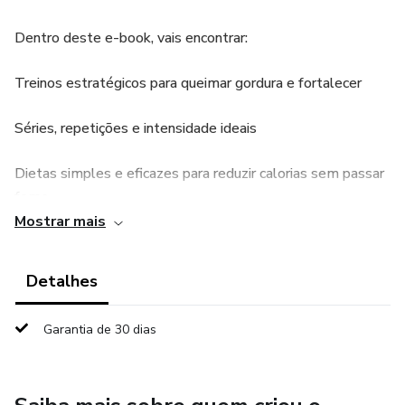
Dentro deste e-book, vais encontrar:
Treinos estratégicos para queimar gordura e fortalecer
Séries, repetições e intensidade ideais
Dietas simples e eficazes para reduzir calorias sem passar
fome
Mostrar mais
Rotina de descanso para otimizar resultados
Detalhes
Dicas extras de disciplina e motivação
Garantia de 30 dias
Não perca tempo com métodos que não funcionam —
segue este guia e conquista o corpo definido que sempre
quiseste!