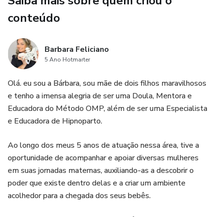
Saiba mais sobre quem criou o
inesquecível, com mais segurança, tranquilidade e poder
conteúdo
Barbara Feliciano
5 Ano Hotmarter
Olá. eu sou a Bárbara, sou mãe de dois filhos maravilhosos
e tenho a imensa alegria de ser uma Doula, Mentora e
Educadora do Método OMP, além de ser uma Especialista
e Educadora de Hipnoparto.
Ao longo dos meus 5 anos de atuação nessa área, tive a
oportunidade de acompanhar e apoiar diversas mulheres
em suas jornadas maternas, auxiliando-as a descobrir o
poder que existe dentro delas e a criar um ambiente
acolhedor para a chegada dos seus bebês.