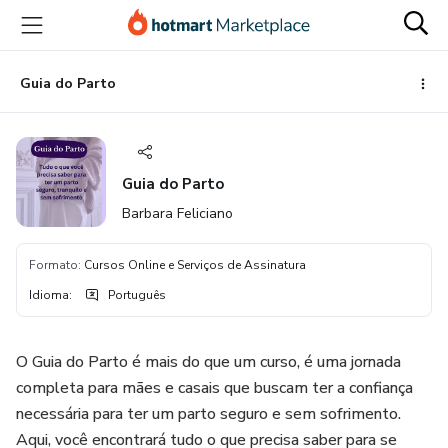
Ir
Ir
Ir
para
para
para
o
o
o
conteúdo
pagamento
rodapé
Guia do Parto
principal
Guia do Parto
Barbara Feliciano
Formato
:
Cursos Online e Serviços de Assinatura
Idioma
:
Português
O Guia do Parto é mais do que um curso, é uma jornada
completa para mães e casais que buscam ter a confiança
necessária para ter um parto seguro e sem sofrimento.
Aqui, você encontrará tudo o que precisa saber para se