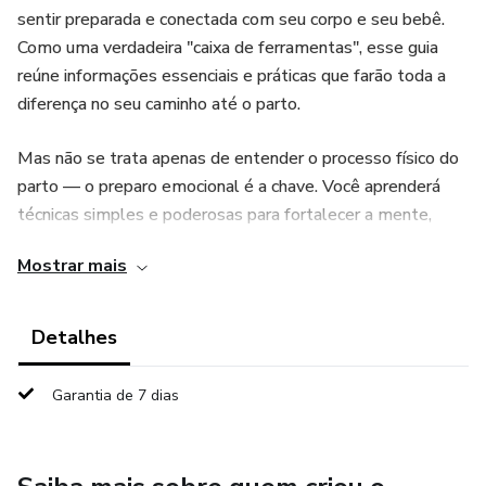
sentir preparada e conectada com seu corpo e seu bebê.
Como uma verdadeira "caixa de ferramentas", esse guia
reúne informações essenciais e práticas que farão toda a
diferença no seu caminho até o parto.
Mas não se trata apenas de entender o processo físico do
parto — o preparo emocional é a chave. Você aprenderá
técnicas simples e poderosas para fortalecer a mente,
reduzindo a dor e aumentando a consciência durante o
Mostrar mais
parto. Acredite, a sua mente pode ser sua maior aliada
nesse momento tão especial. Ao trabalhar seu emocional,
você transforma medos e incertezas em confiança e
Detalhes
conexão. Você pode ter a melhor experiência de parto
possível!
Garantia de 7 dias
Esse é o espaço para você descobrir a sua própria força e
fazer do nascimento do seu bebê uma experiência