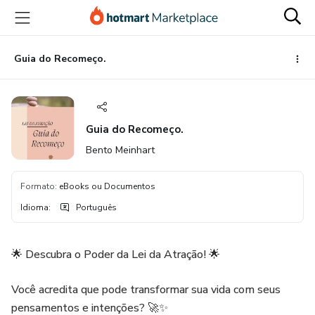
Ir
Ir
Ir
para
para
para
o
o
o
conteúdo
pagamento
rodapé
Guia do Recomeço.
principal
Guia do Recomeço.
Bento Meinhart
Formato
:
eBooks ou Documentos
Idioma
:
Português
🌟 Descubra o Poder da Lei da Atração! 🌟
Você acredita que pode transformar sua vida com seus
pensamentos e intenções? 🚀✨