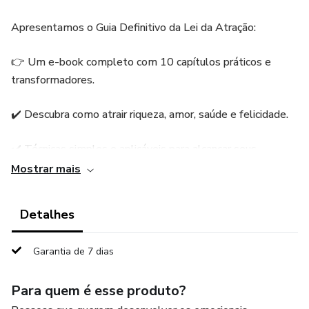
Apresentamos o Guia Definitivo da Lei da Atração:
👉 Um e-book completo com 10 capítulos práticos e
transformadores.
✔️ Descubra como atrair riqueza, amor, saúde e felicidade.
✔️ Técnicas simples e aplicáveis para alcançar seus
objetivos.
Mostrar mais
✔️ Dicas exclusivas para alinhar mente, energia e universo.
Detalhes
💡 Ideal para quem quer mudar de vida e conquistar tudo o
Garantia de 7 dias
que sempre sonhou!
Para quem é esse produto?