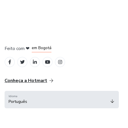
em Amsterdam
em Madrid
em Bogotá
Feito com
❤
em Belo Horizonte
na Cidade do México
Conheça a Hotmart
Idioma
Português