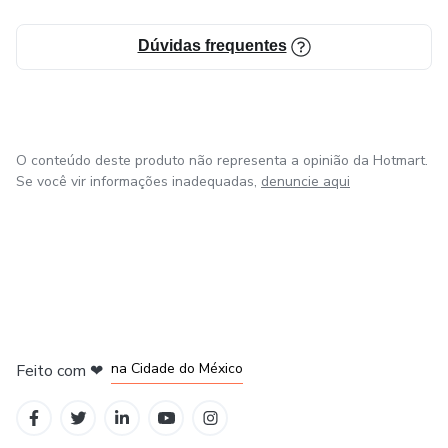
Dúvidas frequentes
O conteúdo deste produto não representa a opinião da Hotmart.
Se você vir informações inadequadas,
denuncie aqui
em Bogotá
em Amsterdam
em Madrid
na Cidade do México
Feito com
❤
em Belo Horizonte