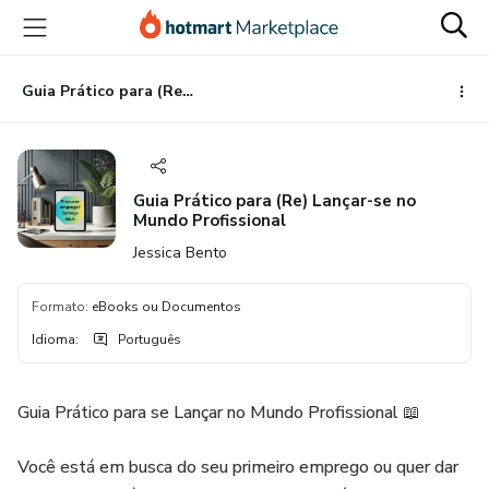
Ir
Ir
Ir
para
para
para
o
o
o
conteúdo
pagamento
rodapé
Guia Prático para (Re) Lançar-se no Mundo Profissional
principal
Guia Prático para (Re) Lançar-se no
Mundo Profissional
Jessica Bento
Formato
:
eBooks ou Documentos
Idioma
:
Português
Guia Prático para se Lançar no Mundo Profissional 📖
Você está em busca do seu primeiro emprego ou quer dar