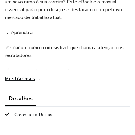
um novo rumo à sua carreira? Este eBook é o manual
essencial para quem deseja se destacar no competitivo
mercado de trabalho atual.
🔹 Aprenda a:
✅ Criar um currículo irresistível que chama a atenção dos
recrutadores
✅ Escrever cartas de apresentação persuasivas que
garantem entrevistas
Mostrar mais
✅ Usar o LinkedIn de forma estratégica para conquistar
Detalhes
oportunidades
Garantia de 15 dias
✅ Dinamizar o seu networking e se conectar com as
pessoas certas