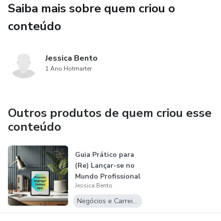
Saiba mais sobre quem criou o
✅ Preparar-se para entrevistas de emprego com confiança
conteúdo
✅ Evitar os erros mais comuns que afastam candidatos
das melhores vagas
Jessica Bento
Se você quer entrar no mercado de trabalho com o pé
1 Ano Hotmarter
direito ou transformar a sua trajetória profissional, este
guia é para você!
Outros produtos de quem criou esse
📥 Adquira agora e dê o próximo passo na sua jornada
conteúdo
profissional! 🚀
Guia Prático para
(Re) Lançar-se no
Mundo Profissional
Jessica Bento
Negócios e Carreira