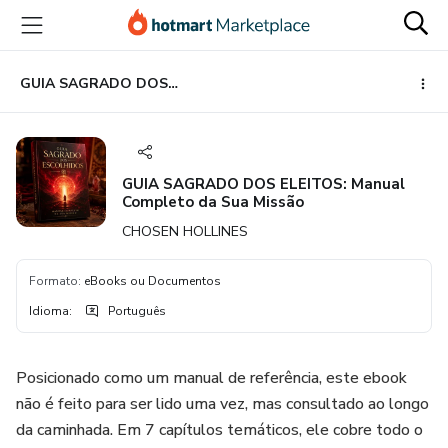
Ir
Ir
Ir
para
para
para
o
o
o
conteúdo
pagamento
rodapé
GUIA SAGRADO DOS ELEITOS: Manual Completo da Sua Missão
principal
GUIA SAGRADO DOS ELEITOS: Manual
Completo da Sua Missão
CHOSEN HOLLINES
Formato
:
eBooks ou Documentos
Idioma
:
Português
Posicionado como um manual de referência, este ebook
não é feito para ser lido uma vez, mas consultado ao longo
da caminhada. Em 7 capítulos temáticos, ele cobre todo o