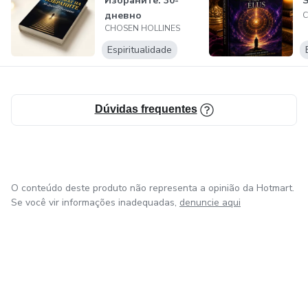
Избраните: 30-
S
дневно
C
CHOSEN HOLLINES
Пътешествие
Espiritualidade
Dúvidas frequentes
O conteúdo deste produto não representa a opinião da Hotmart.
Se você vir informações inadequadas,
denuncie aqui