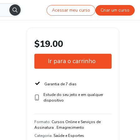
Acessar meu curso
Criar um curso
$19.00
Ir para o carrinho
Garantia de 7 dias
Estude do seu jeito e em qualquer
dispositivo
Formato
:
Cursos Online e Serviços de
Assinatura . Emagrecimento
Categoria
:
Saúde e Esportes