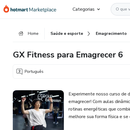
Ir
Ir
Ir
Categorias
para
para
para
o
o
o
conteúdo
pagamento
rodapé
Home
Saúde e esporte
Emagrecimento
principal
GX Fitness para Emagrecer 6
Português
Experimente nosso curso de da
emagrecer! Com aulas dinâmica
rotinas energéticas que combi
melhore sua forma física e se 