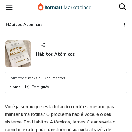
Ir
Ir
Ir
para
para
para
o
o
o
conteúdo
pagamento
rodapé
Hábitos Atômicos
principal
Hábitos Atômicos
Formato
:
eBooks ou Documentos
Idioma
:
Português
Você já sentiu que está lutando contra si mesmo para
manter uma rotina? O problema não é você, é o seu
sistema. Em Hábitos Atômicos, James Clear revela o
caminho exato para transformar sua vida através de