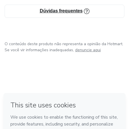
Dúvidas frequentes
O conteúdo deste produto não representa a opinião da Hotmart.
Se você vir informações inadequadas,
denuncie aqui
em Amsterdam
em Madrid
em Bogotá
Feito com
❤
em Belo Horizonte
na Cidade do México