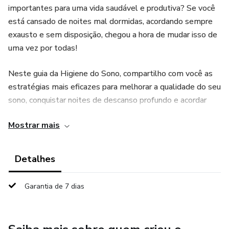
importantes para uma vida saudável e produtiva? Se você
está cansado de noites mal dormidas, acordando sempre
exausto e sem disposição, chegou a hora de mudar isso de
uma vez por todas!
Neste guia da Higiene do Sono, compartilho com você as
estratégias mais eficazes para melhorar a qualidade do seu
sono, conquistar noites de descanso profundo e acordar
renovado todos os dias.
Mostrar mais
O que você vai aprender neste ebook:
Detalhes
- Como criar uma rotina de sono eficiente: Descubra os
hábitos diários que fazem toda a diferença para ter um
Garantia de 7 dias
sono mais tranquilo.
- Técnicas comprovadas para combater a insônia: Aprenda