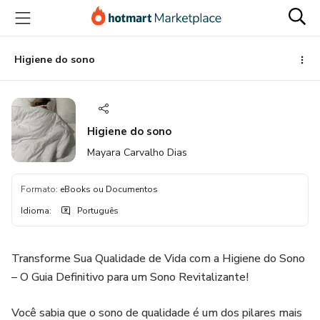
Ir
Ir
Ir
para
para
para
o
o
o
conteúdo
pagamento
rodapé
Higiene do sono
principal
Higiene do sono
Mayara Carvalho Dias
Formato
:
eBooks ou Documentos
Idioma
:
Português
Transforme Sua Qualidade de Vida com a Higiene do Sono
– O Guia Definitivo para um Sono Revitalizante!
Você sabia que o sono de qualidade é um dos pilares mais