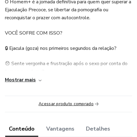
O Homem+ é a jornada definitiva para quem quer superar a
Ejaculação Precoce, se libertar da pornografia ou
reconquistar o prazer com autocontrole.
VOCÊ SOFRE COM ISSO?
🔒 Ejacula (goza) nos primeiros segundos da relação?
😞 Sente vergonha e frustração após o sexo por conta do
tempo que durou?
Mostrar mais
🌀 Fica ansioso antes da relação por medo de falhar ou ser
rápido demais?
Acessar produto comprado
💻 Sente que o pornô está prejudicando sua vida?
🔁 Tem dificuldade em parar de se masturbar com
Conteúdo
Vantagens
Detalhes
frequência?