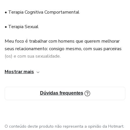
✅ Conte com a orientação de um psicólogo especializado
• Terapia Cognitiva Comportamental
em sexualidade masculina
• Terapia Sexual
Meu foco é trabalhar com homens que querem melhorar
seus relacionamento: consigo mesmo, com suas parceiras
(os) e com sua sexualidade.
Minha atuação principal é com homens que sofrem com
Mostrar mais
Disfunção Sexual que é um transtorno comum enfrentado
por muitos homens em todo o mundo.
Dúvidas frequentes
Embora possa ser embaraçoso e estressante, é
importante entender que existem tratamentos eficazes
disponíveis.
O conteúdo deste produto não representa a opinião da Hotmart.