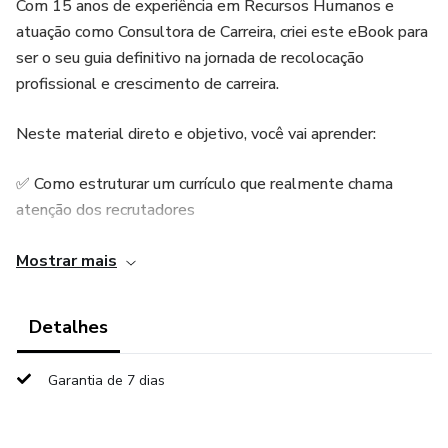
Com 15 anos de experiência em Recursos Humanos e
atuação como Consultora de Carreira, criei este eBook para
ser o seu guia definitivo na jornada de recolocação
profissional e crescimento de carreira.
Neste material direto e objetivo, você vai aprender:
✅ Como estruturar um currículo que realmente chama
atenção dos recrutadores
✅ Dicas práticas para otimizar seu perfil no LinkedIn e
Mostrar mais
aumentar sua visibilidade
Detalhes
✅ Estratégias para se destacar em processos seletivos
Garantia de 7 dias
✅ Técnicas para entrevistas que aumentam suas chances
de contratação