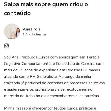
Saiba mais sobre quem criou o
✅ Como planejar e direcionar sua carreira de forma
estratégica
conteúdo
💡 Diferencial: Conteúdo desenvolvido por quem já esteve
dos dois lados do processo — recrutando talentos e
Ana Frois
ajudando profissionais a se posicionarem melhor no
1 Ano Hotmarter
mercado.
Público-alvo:
Sou Ana, Psicóloga Clínica com abordagem em Terapia
Cognitivo-Comportamental e Consultora de Carreira, com
Profissionais em busca de recolocação no mercado de
mais de 15 anos de experiência em Recursos Humanos
trabalho
atuando como RH Generalista. Ao longo da minha
trajetória, já participei de centenas de processos seletivos
Pessoas que querem mudar de carreira
e ajudei inúmeros profissionais a se recolocarem no
mercado de trabalho e a desenvolverem suas carreiras.
Quem deseja planejar seu crescimento profissional de
forma estratégica
Minha missão é oferecer conteúdos claros, práticos e