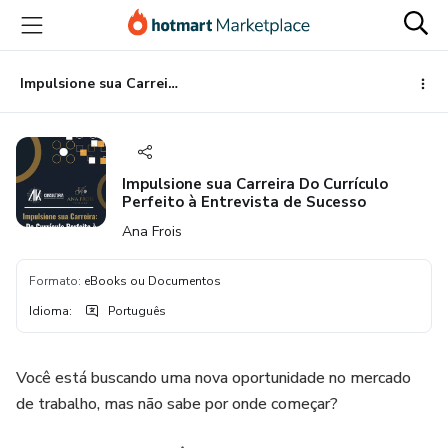
Ir
Ir
Ir
para
para
para
o
o
o
conteúdo
pagamento
rodapé
Impulsione sua Carreira Do Currículo Perfeito à Entrevista de Sucesso
principal
Impulsione sua Carreira Do Currículo
Perfeito à Entrevista de Sucesso
Ana Frois
Formato
:
eBooks ou Documentos
Idioma
:
Português
Você está buscando uma nova oportunidade no mercado
de trabalho, mas não sabe por onde começar?