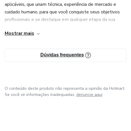
aplicáveis, que unam técnica, experiência de mercado e
Formato e Entrega:
cuidado humano, para que você conquiste seus objetivos
profissionais e se destaque em qualquer etapa da sua
📄 eBook digital em PDF – acesso imediato após a compra
jornada.
Mostrar mais
📌 Leitura prática, objetiva e aplicável
Dúvidas frequentes
O conteúdo deste produto não representa a opinião da Hotmart.
Se você vir informações inadequadas,
denuncie aqui