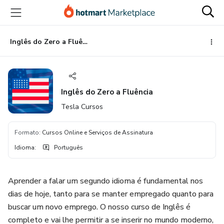
Ir
Ir
Ir
para
para
para
o
o
o
conteúdo
pagamento
rodapé
Inglês do Zero a Fluência
principal
Inglês do Zero a Fluência
Tesla Cursos
Formato
:
Cursos Online e Serviços de Assinatura
Idioma
:
Português
Aprender a falar um segundo idioma é fundamental nos
dias de hoje, tanto para se manter empregado quanto para
buscar um novo emprego. O nosso curso de Inglês é
completo e vai lhe permitir a se inserir no mundo moderno,