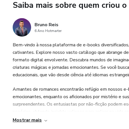
Saiba mais sobre quem criou o
Bruno Reis
6 Ano Hotmarter
Bem-vindo à nossa plataforma de e-books diversificados, 
cativantes. Explore nosso vasto catálogo que abrange de
formato digital envolvente. Descubra mundos de imagina
criaturas mágicas e jornadas emocionantes. Se você bus
educacionais, que vão desde ciência até idiomas estrange
Amantes de romances encontrarão refúgio em nossos e-b
emocionantes, enquanto os aficionados por mistério e su
surpreendentes. Os entusiastas por não-ficção podem es
negócios, obtendo insights valiosos para aplicar na vida co
Mostrar mais
Se o seu interesse reside em tecnologia, nossos e-boo