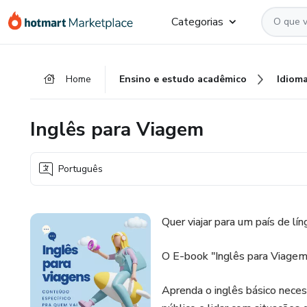
Ir
Ir
Ir
Categorias
para
para
para
o
o
o
conteúdo
pagamento
rodapé
Home
Ensino e estudo acadêmico
Idiom
principal
Inglês para Viagem
Português
Quer viajar para um país de l
O E-book "Inglês para Viagem"
Aprenda o inglês básico necess