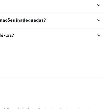
rmações inadequadas?
ê-las?