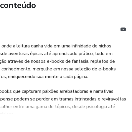
 conteúdo
onde a leitura ganha vida em uma infinidade de nichos
sde aventuras épicas até aprendizado prático, tudo em
ção através de nossos e-books de fantasia, repletos de
ca conhecimento, mergulhe em nossa seleção de e-books
iros, enriquecendo sua mente a cada página.
ooks que capturam paixões arrebatadoras e narrativas
spense podem se perder em tramas intrincadas e reviravoltas
colher entre uma gama de tópicos, desde psicologia até
tidiana.
ks técnicos fornecem conhecimento especializado em campos