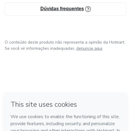
Dúvidas frequentes
O conteúdo deste produto não representa a opinião da Hotmart.
Se você vir informações inadequadas,
denuncie aqui
em Madrid
em Amsterdam
Feito com
❤
em Belo Horizonte
na Cidade do México
em Bogotá