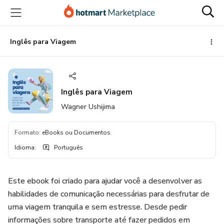
Ir
Ir
Ir
para
para
para
o
o
o
conteúdo
pagamento
rodapé
Inglês para Viagem
principal
Inglês para Viagem
Wagner Ushijima
Formato
:
eBooks ou Documentos
Idioma
:
Português
Este ebook foi criado para ajudar você a desenvolver as
habilidades de comunicação necessárias para desfrutar de
uma viagem tranquila e sem estresse. Desde pedir
informações sobre transporte até fazer pedidos em