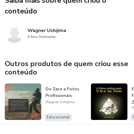
Saiba mais sobre quem criou o
conteúdo
Wagner Ushijima
6 Ano Hotmarter
Outros produtos de quem criou esse
conteúdo
Do Zero a Fotos
E
Profissionais
F
Z
Wagner Ushijima
W
Educacional