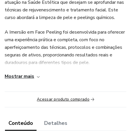
atuação na Saúde Estética que desejam se aprofundar nas
técnicas de rejuvenescimento e tratamento facial. Este
curso abordará a limpeza de pele e peelings químicos.
A Imersão em Face Peeling foi desenvolvida para oferecer
uma experiência prática e completa, com foco no
aperfeiçoamento das técnicas, protocolos e combinações
seguras de ativos, proporcionando resultados reais e
duradouros para diferentes tipos de pele.
Mostrar mais
Durante o curso, o aluno aprenderá:
A avaliação correta da pele antes do peeling.
Acessar produto comprado
Tipos de peelings e suas indicações.
Cuidados pré e pós-procedimento.
Conteúdo
Detalhes