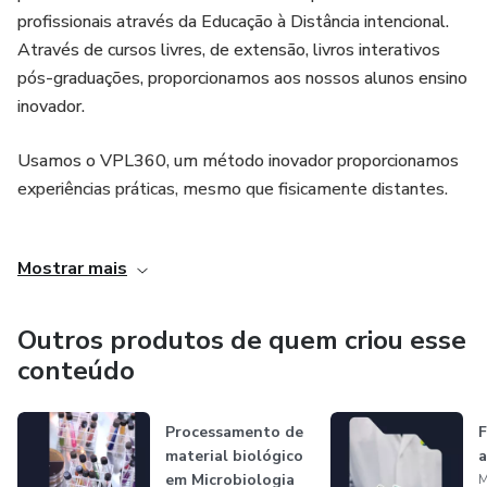
profissionais através da Educação à Distância intencional.
Através de cursos livres, de extensão, livros interativos
pós-graduações, proporcionamos aos nossos alunos ensino
inovador.
Usamos o VPL360, um método inovador proporcionamos
experiências práticas, mesmo que fisicamente distantes.
CEO: Prof. Msc. João Marcelo Oliveira.
Mostrar mais
Outros produtos de quem criou esse
conteúdo
Processamento de
F
material biológico
a
em Microbiologia
M