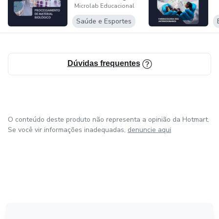
Microlab Educacional
na prát...
Saúde e Esportes
Dúvidas frequentes
O conteúdo deste produto não representa a opinião da Hotmart.
Se você vir informações inadequadas,
denuncie aqui
em Bogotá
em Amsterdam
em Madrid