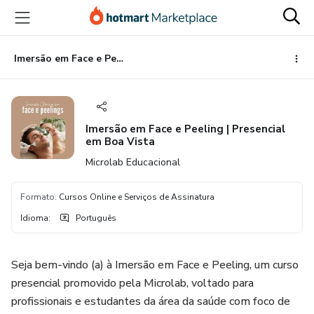
Ir
Ir
Ir
para
para
para
o
o
o
conteúdo
pagamento
rodapé
Imersão em Face e Peeling | Presencial em Boa Vista
principal
Imersão em Face e Peeling | Presencial
em Boa Vista
Microlab Educacional
Formato
:
Cursos Online e Serviços de Assinatura
Idioma
:
Português
Seja bem-vindo (a) à Imersão em Face e Peeling, um curso
presencial promovido pela Microlab, voltado para
profissionais e estudantes da área da saúde com foco de