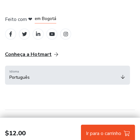
em Amsterdam
em Madrid
em Bogotá
Feito com
❤
em Belo Horizonte
na Cidade do México
Conheça a Hotmart
Idioma
Português
Central de ajuda
Termos
Privacidade
Cookies
$12.00
Ir para o carrinho