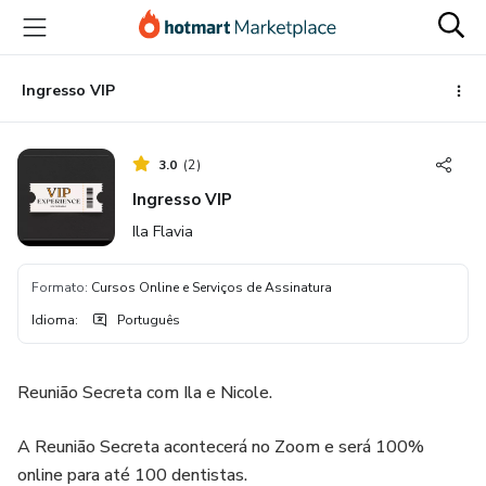
Ir
Ir
Ir
para
para
para
o
o
o
conteúdo
pagamento
rodapé
Ingresso VIP
principal
3.0
(
2
)
Ingresso VIP
Ila Flavia
Formato
:
Cursos Online e Serviços de Assinatura
Idioma
:
Português
Reunião Secreta com Ila e Nicole.
A Reunião Secreta acontecerá no Zoom e será 100%
online para até 100 dentistas.