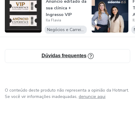
Anúncio editado da
sua clínica +
T
Ingresso VIP
A
Ila Flavia
I
Negócios e Carreira
Dúvidas frequentes
O conteúdo deste produto não representa a opinião da Hotmart.
Se você vir informações inadequadas,
denuncie aqui