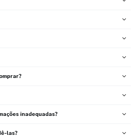
comprar?
rmações inadequadas?
ê-las?