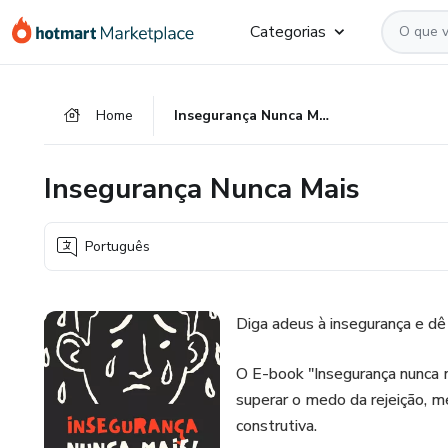
Ir
Ir
Ir
Categorias
para
para
para
o
o
o
conteúdo
pagamento
rodapé
Home
Insegurança Nunca Mais
principal
Insegurança Nunca Mais
Português
Diga adeus à insegurança e dê
O E-book "Insegurança nunca m
superar o medo da rejeição, me
construtiva.