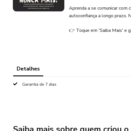
Aprenda a se comunicar com cl
autoconfiança a longo prazo. N
👉 Toque em 'Saiba Mais' e g
Detalhes
Garantia de 7 dias
Saiba mais sobre quem criou o