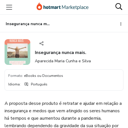
Ir
Ir
Ir
para
para
para
o
o
o
conteúdo
pagamento
rodapé
Insegurança nunca mais.
principal
Insegurança nunca mais.
Aparecida Maria Cunha e Silva
Formato
:
eBooks ou Documentos
Idioma
:
Português
A proposta desse produto é retratar e ajudar em relação a
insegurança e medos que vem atingido os seres humanos
há tempos e que aumentou durante a pandemia,
lembrando dependendo da gravidade da sua situação por