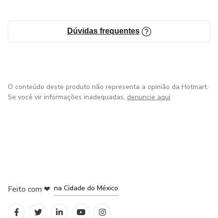
Dúvidas frequentes
O conteúdo deste produto não representa a opinião da Hotmart.
Se você vir informações inadequadas,
denuncie aqui
em Bogotá
em Amsterdam
em Madrid
na Cidade do México
Feito com
❤
em Belo Horizonte