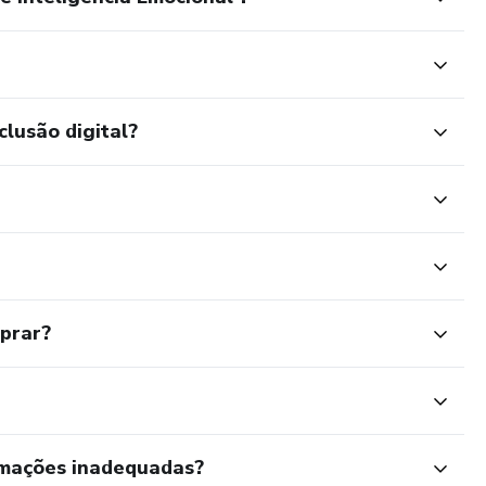
clusão digital?
mprar?
rmações inadequadas?