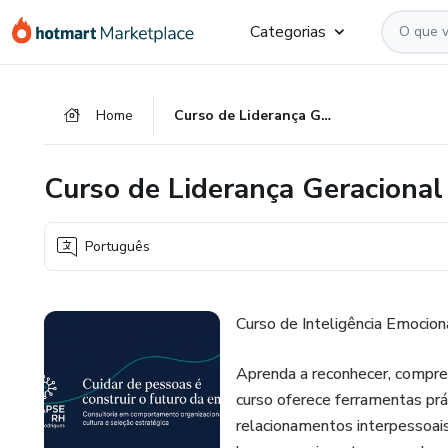
Ir
Ir
Ir
Categorias
para
para
para
o
o
o
conteúdo
pagamento
rodapé
Home
Curso de Liderança Geracional e Inteligência Emocional
principal
Curso de Liderança Geracional 
Português
Curso de Inteligência Emocion
Aprenda a reconhecer, compre
curso oferece ferramentas prá
relacionamentos interpessoais