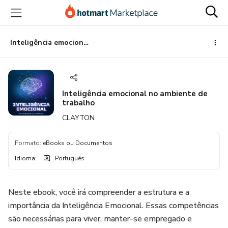
Ir
Ir
Ir
para
para
para
o
o
o
conteúdo
pagamento
rodapé
Inteligência emocional no ambiente de trabalho
principal
Inteligência emocional no ambiente de
trabalho
CLAYTON
Formato
:
eBooks ou Documentos
Idioma
:
Português
Neste ebook, você irá compreender a estrutura e a
importância da Inteligência Emocional. Essas competências
são necessárias para viver, manter-se empregado e