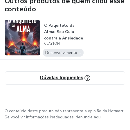
Outros produtos de quem criou esse
conteúdo
O Arquiteto da
Alma: Seu Guia
contra a Ansiedade
CLAYTON
e Esgotamen...
Desenvolvimento Pessoal
Dúvidas frequentes
O conteúdo deste produto não representa a opinião da Hotmart.
Se você vir informações inadequadas,
denuncie aqui