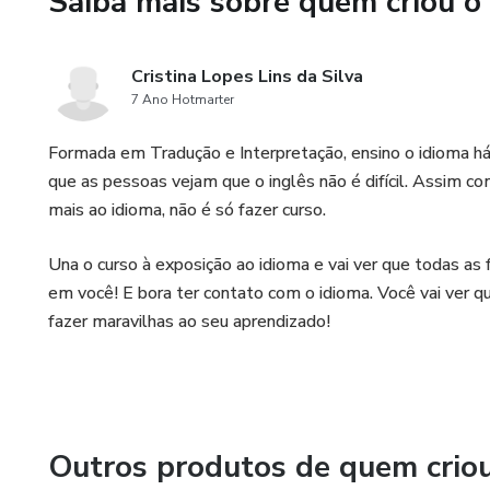
Saiba mais sobre quem criou o
Uma das minhas marcas registr
Cristina Lopes Lins da Silva
Como assim, "demito aluno"?
7 Ano Hotmarter
Penso que o aprendizado é um
Formada em Tradução e Interpretação, ensino o idioma há
que as pessoas vejam que o inglês não é difícil. Assim c
Se você quer aprender você pr
mais ao idioma, não é só fazer curso.
contrário, o objetivo não ser
informando não estão sendo fe
Una o curso à exposição ao idioma e vai ver que todas as 
em você! E bora ter contato com o idioma. Você vai ver 
Entendo que erros acontecem,
fazer maravilhas ao seu aprendizado!
exceção começa a virar regra, 
E eu QUERO que você alcance 
Por isso eu não te prometo pr
Outros produtos de quem crio