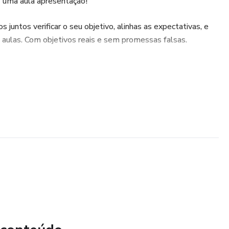
 uma aula apresentação!
 juntos verificar o seu objetivo, alinhas as expectativas, e
 aulas. Com objetivos reais e sem promessas falsas.
das em um prazo de até no máximo 2 meses.
ção antes de fechar o negócio, também é possível!
lho e verifica se o intensivo faz sentido para você!
erpretação, leciono há mais de 5 anos de forma particular.
ula focada somente nele e em seus objetivos.