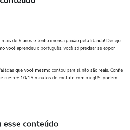
 conteúdo
adas é ser "chata", isso mesmo, "chata", eu demito aluno.
a via de mão dupla.
 mais de 5 anos e tenho imensa paixão pela Irlanda! Desejo
omo você aprendeu o português, você só precisar se expor
ecisa seguir os passos que o seu mentor te falar, do
á alcançado. E quando percebo que os passos que estou
itos de forma contínua o objetivo não será alcançado.
falácias que você mesmo contou para si, não são reais. Confie
que curso + 10/15 minutos de contato com o inglês podem
 você pode ter imprevistos no meio do caminho, mas se a
o objetivo não será alcançado.
seu objetivo.
azos mirabolantes, ou preços promocionais, nada disso.
u esse conteúdo