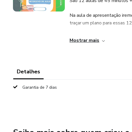
São 12 aulas de 45 minutos +
Na aula de apresentação iremos
traçar um plano para essas 12
As aulas devem ser distribuí
Mostrar mais
@crisirelandteacher
Quer agendar a aula apresenta
Detalhes
Assim você conhece o meu traba
Garantia de 7 dias
Sobre mim:
Sou formada em tradução e int
Os alunos têm acesso a uma a