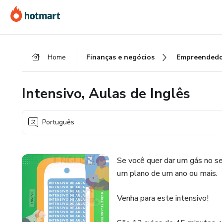
Ir
Ir
Ir
para
para
para
o
o
o
conteúdo
pagamento
rodapé
Home
Finanças e negócios
Empreendedo
principal
Intensivo, Aulas de Inglês
Português
Se você quer dar um gás no 
um plano de um ano ou mais.
Venha para este intensivo!