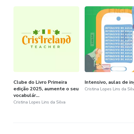
Eu te ofereço minha dedicação
E aquilo que eu puder fazer pa
Eu quero te ajudar, mas você 
Vem comigo nessa jornada?
@crisirelandteacher
Quer agendar a aula apresent
Clube do Livro Primeira
Intensivo, aulas de i
você conhece o meu trabalho e 
edição 2025, aumente o seu
Cristina Lopes Lins da Sil
vocabulár...
Cristina Lopes Lins da Silva