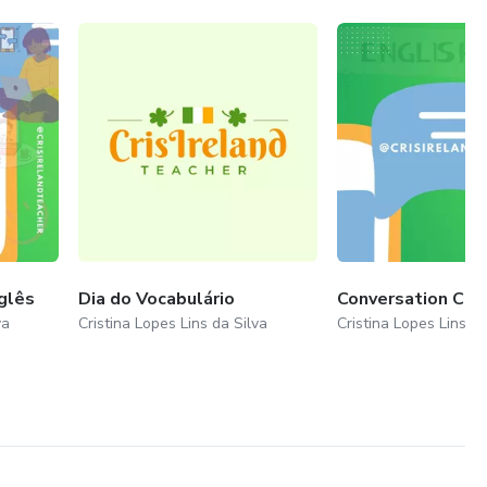
 saudável.
ra que você alcance seu objetivo, eu vou fazer.
tem que querer ser ajudado.
ação antes de fechar o negócio, também é possível. Assim
nglês
Dia do Vocabulário
Conversation Cla
verifica se o intensivo faz sentido para você!
va
Cristina Lopes Lins da Silva
Cristina Lopes Lins da