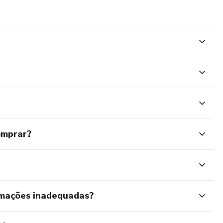
omprar?
rmações inadequadas?