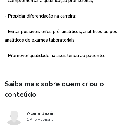
Este material é ideal para quem busca excelência no
- Complementar a qualificação profissional;
cuidado com o paciente e deseja evitar falhas que possam
comprometer o diagnóstico e a conduta terapêutica.
- Propiciar diferenciação na carreira;
- Evitar possíveis erros pré-analíticos, analíticos ou pós-
analíticos de exames laboratoriais;
- Promover qualidade na assistência ao paciente;
Saiba mais sobre quem criou o
conteúdo
Alana Bazán
1 Ano Hotmarter