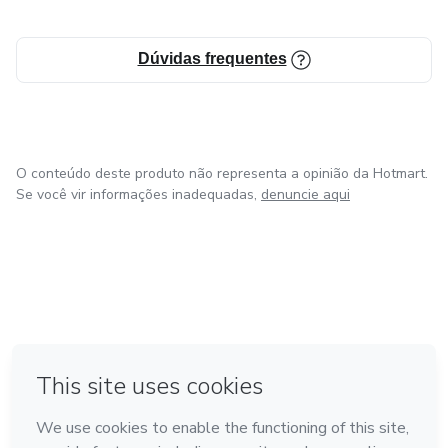
Dúvidas frequentes
O conteúdo deste produto não representa a opinião da Hotmart.
Se você vir informações inadequadas,
denuncie aqui
em Bogotá
em Amsterdam
em Madrid
na Cidade do México
Feito com
❤
em Belo Horizonte