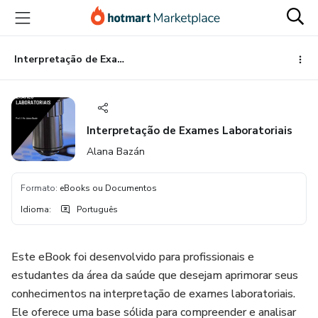
Ir
Ir
Ir
para
para
para
o
o
o
conteúdo
pagamento
rodapé
Interpretação de Exames Laboratoriais
principal
Interpretação de Exames Laboratoriais
Alana Bazán
Formato
:
eBooks ou Documentos
Idioma
:
Português
Este eBook foi desenvolvido para profissionais e
estudantes da área da saúde que desejam aprimorar seus
conhecimentos na interpretação de exames laboratoriais.
Ele oferece uma base sólida para compreender e analisar