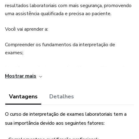
resultados laboratoriais com mais segurança, promovendo
uma assistência qualificada e precisa ao paciente.
Você vai aprender a:
Compreender os fundamentos da interpretação de
exames;
Identificar possíveis erros pré-analíticos, analíticos e pós-
Mostrar mais
analíticos;
Integrar os resultados laboratoriais à prática clínica com
Vantagens
Detalhes
maior segurança;
O curso de interpretação de exames laboratoriais tem a
Agregar valor à sua atuação profissional com um diferencial
sua importância devido aos seguintes fatores:
importante na carreira.